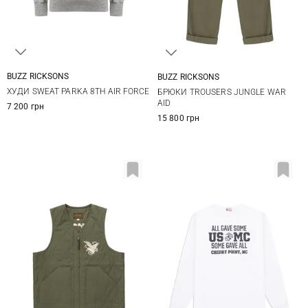
BUZZ RICKSONS
BUZZ RICKSONS
M
L
XL
XXL
M
L
XL
XXL
ХУДИ SWEAT PARKA 8TH AIR FORCE
БРЮКИ TROUSERS JUNGLE WAR
AID
7 200 грн
15 800 грн