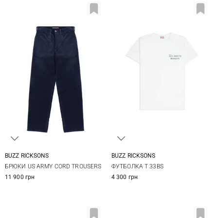
BUZZ RICKSONS
BUZZ RICKSONS
32
34
36
38
M
L
XL
XXL
БРЮКИ US ARMY CORD TROUSERS
ФУТБОЛКА T 33BS
11 900 грн
4 300 грн