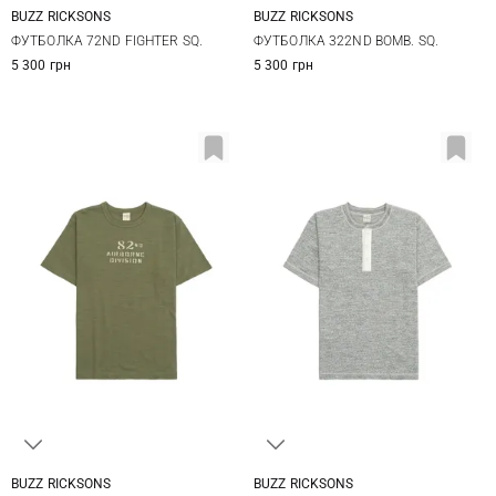
BUZZ RICKSONS
BUZZ RICKSONS
M
L
XL
XXL
M
L
XL
XXL
ФУТБОЛКА 72ND FIGHTER SQ.
ФУТБОЛКА 322ND BOMB. SQ.
5 300 грн
5 300 грн
BUZZ RICKSONS
BUZZ RICKSONS
M
L
XL
XXL
M
L
XL
XXL