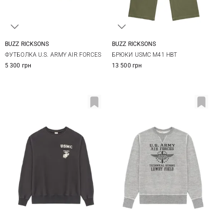
BUZZ RICKSONS
BUZZ RICKSONS
M
L
XL
XXL
32
34
36
38
ФУТБОЛКА U.S. ARMY AIR FORCES
БРЮКИ USMC M41 HBT
5 300 грн
13 500 грн