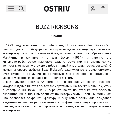
BUZZ RICKSONS
Япония
В 1993 году компания Toyo Enterprises, Ltd основала Buzz Rickson’s с
четкой целью — безупречно воспроизводить легендарную военную
экипировку пилотов. Название бренда заимствовано из образа Стива
МакКуина в фильме «The War Lover» (1961), и именно это
кинематографическое наследие задало ориентир на скрупулезную
точность: от кроя курток до выбора тканей и металлических деталей. С
момента своего дебюта Buzz Rickson’s заслужил репутацию символа
аутентичности, соединив историческую достоверность с любовью к
мелочам, которые создают настоящую легенду.
Секрет уникальности Buzz Rickson’s — в технологии «stitch-for-stitch»:
каждое изделие шьется по тем же чертежам и на тех же машинах, что и
в середине ХХ века. Ткани обрабатывают по старым технологиям
окрашивания, а швы выполняют на исторических швейных машинах.
Это позволяет сохранить фактуру и ощущение оригинала, придавая
изделиям не только ретро-эстетику, но и функциональную прочность —
они выдерживают самые суровые испытания, как настоящая военная
экипировка.