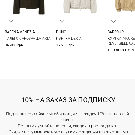
BARENA VENEZIA
DUNO
BARBOUR
38
40
42
38
40
42
44
6
8
ПАЛЬТО CAPOSPALLA ARIA
КУРТКА DERIA
КУРТКА MAUR
REVERSIBLE CA
36 400 грн
17 900 грн
13 090 грн
18 7
-10% НА ЗАКАЗ ЗА ПОДПИСКУ
Подпишитесь сейчас, чтобы получить скидку 10%* на первый
заказ.
Первыми узнайте новости, скидки и распродажи.
*Скидки не суммируются с другими скидками и акционными