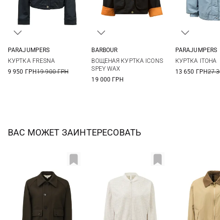
PARAJUMPERS
BARBOUR
PARAJUMPERS
XS
S
M
8
10
12
14
XS
S
КУРТКА FRESNA
ВОЩЕНАЯ КУРТКА ICONS
КУРТКА ITOHA
16
SPEY WAX
9 950 ГРН
19 900 ГРН
13 650 ГРН
27 
19 000 ГРН
ВАС МОЖЕТ ЗАИНТЕРЕСОВАТЬ