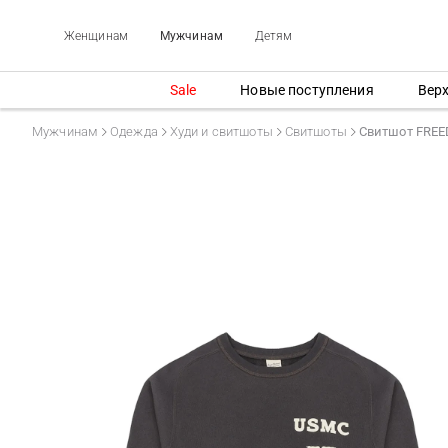
Женщинам
Мужчинам
Детям
Sale
Новые поступления
Вер
Мужчинам
Одежда
Худи и свитшоты
Свитшоты
Свитшот FRE