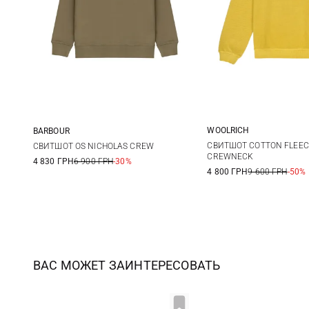
WOOLRICH
BARBOUR
L
36
38
40
42
СВИТШОТ COTTON FLEEC
СВИТШОТ OS NICHOLAS CREW
CREWNECK
4 830 ГРН
6 900 ГРН
-30%
44
4 800 ГРН
9 600 ГРН
-50%
ВАС МОЖЕТ ЗАИНТЕРЕСОВАТЬ