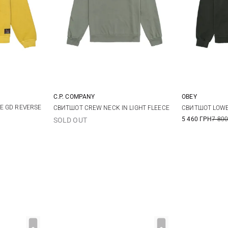
C.P. COMPANY
OBEY
M
L
XL
XXL
S
E GD REVERSE
СВИТШОТ CREW NECK IN LIGHT FLEECE
СВИТШОТ LOWE
5 460 ГРН
7 800
SOLD OUT