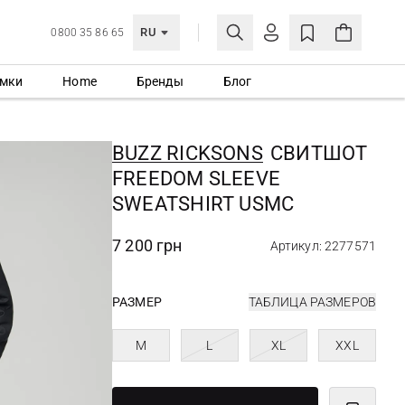
RU
0800 35 86 65
мки
Home
Бренды
Блог
ЛИЧНЫЙ КАБИНЕТ
ВОЙТИ
BUZZ RICKSONS
СВИТШОТ
Еще не зарегистрированы?
FREEDOM SLEEVE
СОЗДАТЬ УЧЕТНУЮ ЗАПИСЬ
SWEATSHIRT USMC
7 200 грн
Артикул: 2277571
РАЗМЕР
ТАБЛИЦА РАЗМЕРОВ
M
L
XL
XXL