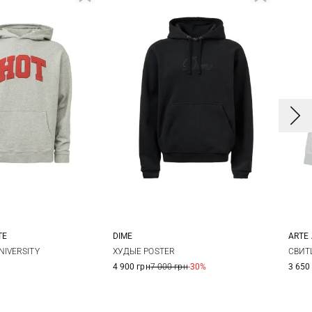
TE
DIME
ARTE
M
L
S
M
L
XL
S
NIVERSITY
ХУДЫЕ POSTER
СВИТ
4 900 грн
7 000 грн
-30%
3 650