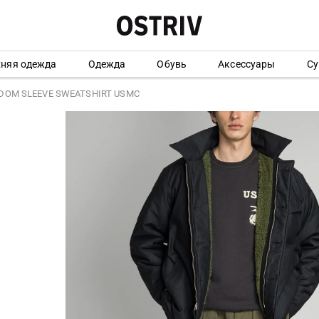
хняя одежда
Одежда
Обувь
Аксессуары
Су
EDOM SLEEVE SWEATSHIRT USMC