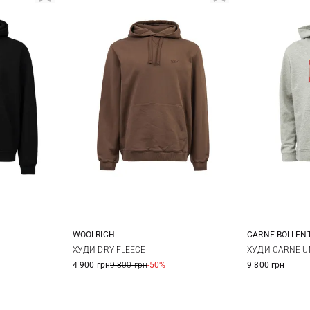
WOOLRICH
CARNE BOLLEN
L
XL
L
S
ХУДИ DRY FLEECE
ХУДИ CARNE U
4 900 грн
9 800 грн
-50%
9 800 грн