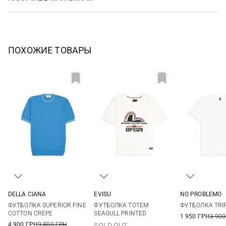
ПОХОЖИЕ ТОВАРЫ
EVISU
NO PROBLEMO
DELLA CIANA
M
L
XL
M
L
50
52
54
56
ФУТБОЛКА TOTEM
ФУТБОЛКА TRIP
ФУТБОЛКА SUPERIOR FINE
58
60
SEAGULL PRINTED
COTTON CREPE
1 950 ГРН
3 900
4 900 ГРН
9 800 ГРН
SOLD OUT