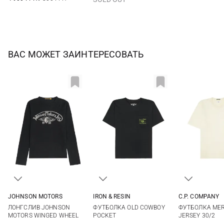
ВАС МОЖЕТ ЗАИНТЕРЕСОВАТЬ
JOHNSON MOTORS
IRON & RESIN
C.P. COMPANY
M
L
XL
XXL
M
L
XL
XXL
M
L
ЛОНГСЛИВ JOHNSON
ФУТБОЛКА OLD COWBOY
ФУТБОЛКА MER
MOTORS WINGED WHEEL
POCKET
JERSEY 30/2