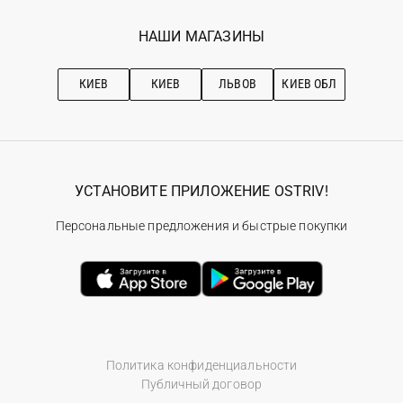
Программа лояльности
Вакансии
Избранное
Наши магазини
НАШИ МАГАЗИНЫ
Ostriv Club+
Про OSTRIV
Подписка на новости
Рекомендации по уходу
КИЕВ
КИЕВ
ЛЬВОВ
КИЕВ ОБЛ
УСТАНОВИТЕ ПРИЛОЖЕНИЕ OSTRIV!
Персональные предложения и быстрые покупки
Политика конфиденциальности
Публичный договор