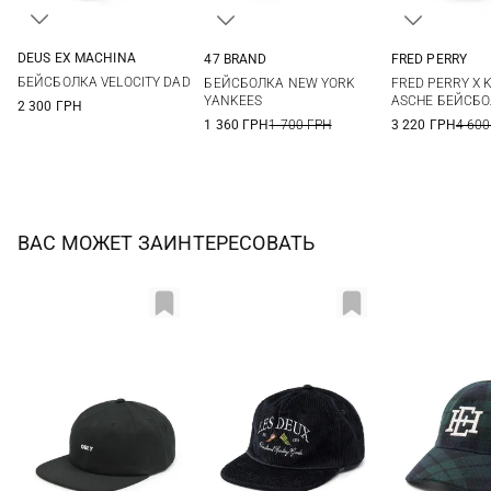
DEUS EX MACHINА
47 BRAND
FRED PERRY
One size
One size
One si
БЕЙСБОЛКА VELOCITY DAD
БЕЙСБОЛКА NEW YORK
FRED PERRY X 
YANKEES
ASCHE БЕЙСБ
2 300 ГРН
1 360 ГРН
1 700 ГРН
3 220 ГРН
4 600
ВАС МОЖЕТ ЗАИНТЕРЕСОВАТЬ