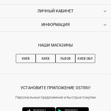
ЛИЧНЫЙ КАБИНЕТ
Контакты
Доставка
Оплата
ИНФОРМАЦИЯ
Войти
Возврат
Регистрация
Гарантия
Мои заказы
Программа лояльности
Вакансии
Избранное
Наши магазини
НАШИ МАГАЗИНЫ
Ostriv Club+
Про OSTRIV
Подписка на новости
Рекомендации по уходу
КИЕВ
КИЕВ
ЛЬВОВ
КИЕВ ОБЛ
УСТАНОВИТЕ ПРИЛОЖЕНИЕ OSTRIV!
Персональные предложения и быстрые покупки