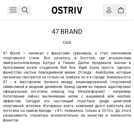
47 BRAND
США
47 Brand — начинал с фанатских сувениров, а стал синонимом
спортивного стиля. Все началось в Бостоне, где итальянские
эмигранты-близнецы Артуро и Генрио Даппи продавали значки и
программки возле стадионов Red Sox. Идея была проста: сделать
фанатство частью повседневной жизни. Отсюда - бейсболки, которые
органично смотрятся не только на трибуне, но и в городе. Уникальность
47 - в мастерском балансе между лицензированной спортивной
символикой и модным дизайном. Бренд одним из первых адаптировал
официальные логотипы команд под lifestyle-формат - например,
популярные сейчас вылинявшие кепки с вышивкой или washed-
эффектом. Сегодня это настоящий must-have среди ценителей
спортивной эстетики. Интересно знать: компания долго работала без
логотипа на самом бренде - «'47» появилось только в 2010-х. До этого
узнаваемость строилась исключительно на качестве и лояльности
фанатов.