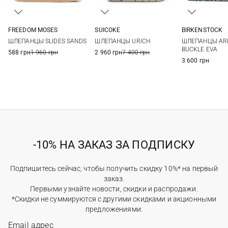
FREEDOM MOSES
SUICOKE
BIRKENSTOCK
35/36
36/37
37/38
38/39
5
6
7
8
36
37
ШЛЕПАНЦЫ SLIDES SANDS
ШЛЕПАНЦЫ URICH
ШЛЕПАНЦЫ ARI
39/40
40/41
42/43
9
40
41
BUCKLE EVA
588 грн
1 960 грн
2 960 грн
7 400 грн
3 600 грн
-10% НА ЗАКАЗ ЗА ПОДПИСКУ
Подпишитесь сейчас, чтобы получить скидку 10%* на первый
заказ.
Первыми узнайте новости, скидки и распродажи.
*Скидки не суммируются с другими скидками и акционными
предложениями.