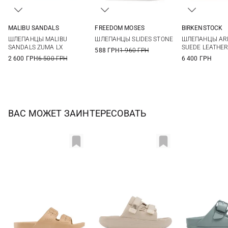
MALIBU SANDALS
FREEDOM MOSES
BIRKENSTOCK
6 US
7 US
8 US
9 US
35/36
36/37
37/38
38/39
36
37
ШЛЕПАНЦЫ MALIBU
ШЛЕПАНЦЫ SLIDES STONE
ШЛЕПАНЦЫ AR
10 US
39/40
40/41
42/43
40
SANDALS ZUMA LX
SUEDE LEATHE
588 ГРН
1 960 ГРН
2 600 ГРН
6 500 ГРН
6 400 ГРН
ВАС МОЖЕТ ЗАИНТЕРЕСОВАТЬ