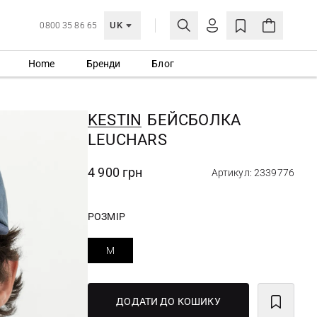
UK
0800 35 86 65
Home
Бренди
Блог
МОЯ ОБЛІКІВКА
УВІЙТИ
KESTIN
БЕЙСБОЛКА
Ще не зареєстровані?
LEUCHARS
СТВОРИТИ ОБЛІКІВКУ
4 900 грн
Артикул: 2339776
РОЗМІР
M
ДОДАТИ ДО КОШИКУ