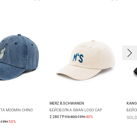
MERZ B.SCHWANEN
KANG
One size
One size
TA MOOMIN CHINO
БЕЙСБОЛКА SWAN LOGO CAP
БЕЙС
2 280 ГРН
3 800 ГРН
-40%
SOLD
 ГРН
-50%