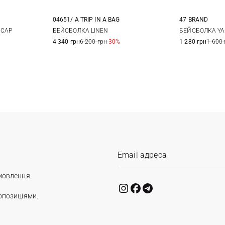
04651/ A TRIP IN A BAG
47 BRAND
One size
 CAP
БЕЙСБОЛКА LINEN
БЕЙСБОЛКА YA
4 340 грн
6 200 грн
-30%
1 280 грн
1 600 
мовлення.
опозиціями.