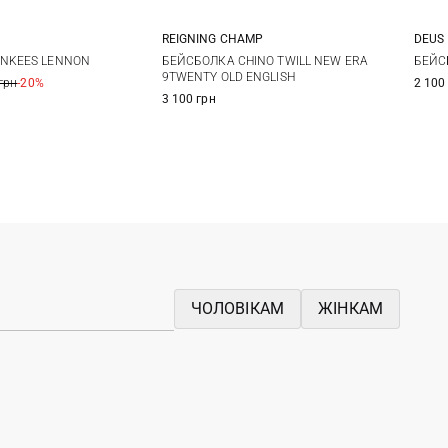
REIGNING CHAMP
DEUS
One size
One size
БЕЙСБОЛКА CHINO TWILL NEW ERA
БЕЙС
NKEES LENNON
9TWENTY OLD ENGLISH
2 100
грн
-20%
3 100 грн
ЧОЛОВІКАМ
ЖІНКАМ