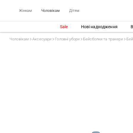
Жінкам
Чоловікам
Дітям
Sale
Нові надходження
В
Чоловікам
Аксесуари
Головні убори
Бейсболки та тракери
Бей