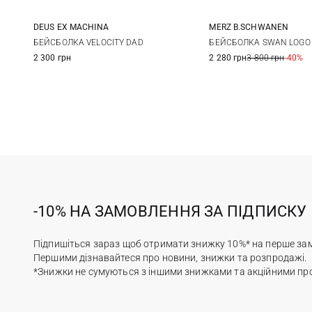
DEUS EX MACHINА
MERZ B.SCHWANEN
One size
One size
БЕЙСБОЛКА VELOCITY DAD
БЕЙСБОЛКА SWAN LOGO
2 300 грн
2 280 грн
3 800 грн
-40%
-10% НА ЗАМОВЛЕННЯ ЗА ПІДПИСКУ
Підпишіться зараз щоб отримати знижку 10%* на перше за
Першими дізнавайтеся про новини, знижки та розпродажі.
*Знижки не сумуються з іншими знижками та акційними пр