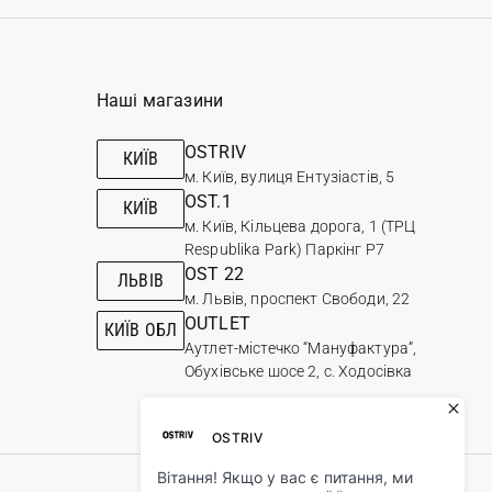
Наші магазини
OSTRIV
КИЇВ
м. Київ, вулиця Ентузіастів, 5
OST.1
КИЇВ
м. Київ, Кільцева дорога, 1 (ТРЦ
Respublika Park) Паркінг Р7
OST 22
ЛЬВІВ
м. Львів, проспект Свободи, 22
OUTLET
КИЇВ ОБЛ
Аутлет-містечко “Мануфактура”,
Обухівське шосе 2, с. Ходосівка