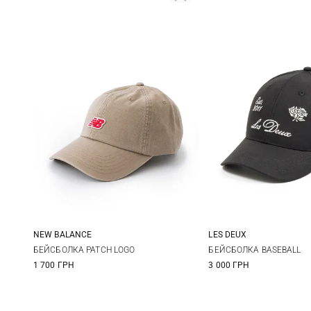
NEW BALANCE
LES DEUX
One size
One size
БЕЙСБОЛКА PATCH LOGO
БЕЙСБОЛКА BASEBALL
1 700 ГРН
3 000 ГРН