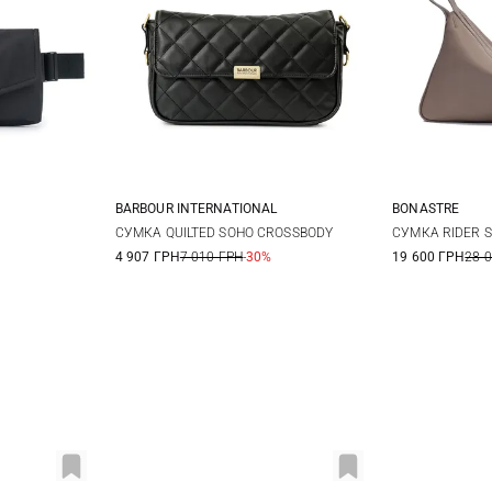
BARBOUR INTERNATIONAL
BONASTRE
One Size
35Х20,5Х6СМ
СУМКА QUILTED SOHO CROSSBODY
СУМКА RIDER S
4 907 ГРН
7 010 ГРН
-30%
19 600 ГРН
28 