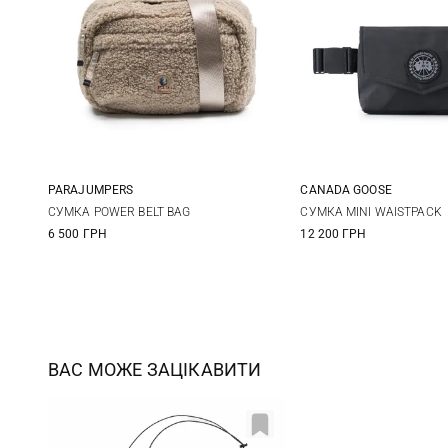
PARAJUMPERS
CANADA GOOSE
One Size
One Size
СУМКА POWER BELT BAG
СУМКА MINI WAISTPACK
6 500 ГРН
12 200 ГРН
ВАС МОЖЕ ЗАЦІКАВИТИ