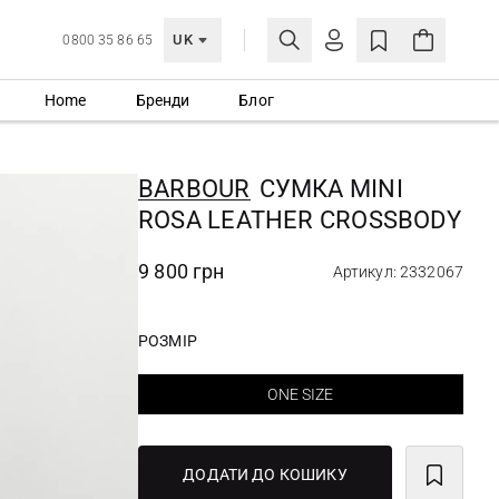
UK
0800 35 86 65
Home
Бренди
Блог
МОЯ ОБЛІКІВКА
УВІЙТИ
BARBOUR
СУМКА MINI
Ще не зареєстровані?
ROSA LEATHER CROSSBODY
СТВОРИТИ ОБЛІКІВКУ
9 800 грн
Артикул: 2332067
РОЗМІР
ONE SIZE
ДОДАТИ ДО КОШИКУ