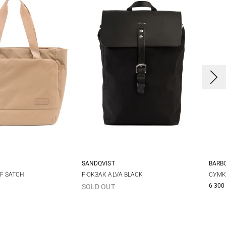
SANDQVIST
BARB
One Size
26Х37Х11СМ
F SATCH
РЮКЗАК ALVA BLACK
СУМК
6 300
SOLD OUT