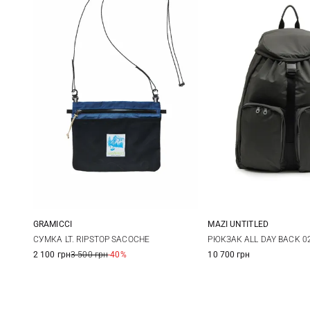
GRAMICCI
MAZI UNTITLED
One Size
One Size
СУМКА LT. RIPSTOP SACOCHE
РЮКЗАК ALL DAY BACK 0
2 100 грн
3 500 грн
-40%
10 700 грн