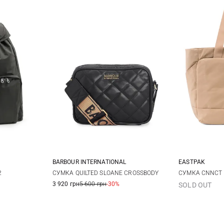
BARBOUR INTERNATIONAL
EASTPAK
One Size
2
СУМКА QUILTED SLOANE CROSSBODY
СУМКА CNNCT 
3 920 грн
5 600 грн
-30%
SOLD OUT