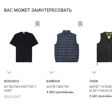
ВАС МОЖЕТ ЗАИНТЕРЕСОВАТЬ
WOOLRICH
BARBOUR
TAION
M
L
XL
XXL
M
L
XL
XXL
M
L
ФУТБОЛКА KNITTED T-
ЖИЛЕТ BRETBY
ЖИЛЕТ ПУХОВО
3XL
3XL
SHIRT
W-ZIP V NECK 
4 800 грн
9 600 грн
5 040 грн
7 200 
SOLD OUT