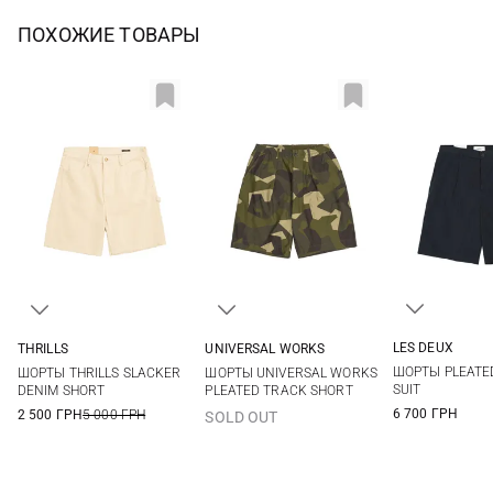
ПОХОЖИЕ ТОВАРЫ
LES DEUX
THRILLS
UNIVERSAL WORKS
30
31
30
32
34
36
30
32
34
36
ШОРТЫ PLEATED
ШОРТЫ THRILLS SLACKER
ШОРТЫ UNIVERSAL WORKS
34
36
38
SUIT
DENIM SHORT
PLEATED TRACK SHORT
6 700 ГРН
2 500 ГРН
5 000 ГРН
SOLD OUT