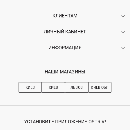
КЛИЕНТАМ
ЛИЧНЫЙ КАБИНЕТ
Контакты
Доставка
Оплата
ИНФОРМАЦИЯ
Войти
Возврат
Регистрация
Гарантия
Мои заказы
Программа лояльности
Вакансии
Избранное
Наши магазини
НАШИ МАГАЗИНЫ
Ostriv Club+
Про OSTRIV
Подписка на новости
Рекомендации по уходу
КИЕВ
КИЕВ
ЛЬВОВ
КИЕВ ОБЛ
УСТАНОВИТЕ ПРИЛОЖЕНИЕ OSTRIV!