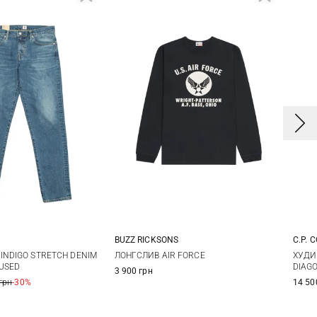
BUZZ RICKSONS
C.P. 
1
32
33
M
L
XL
XXL
S
INDIGO STRETCH DENIM
ЛОНГСЛИВ AIR FORCE
ХУДИ
 USED
DIAG
3 900 грн
6
38
грн
-30%
14 50