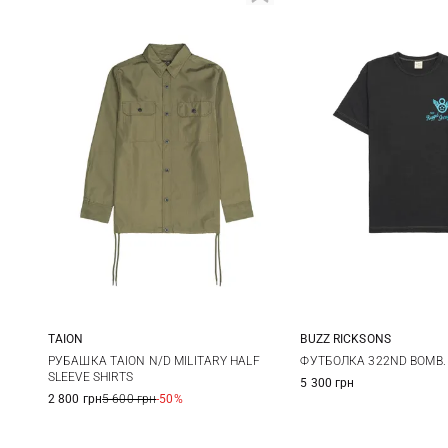
TAION
BUZZ RICKSONS
S
M
L
XL
M
L
РУБАШКА TAION N/D MILITARY HALF
ФУТБОЛКА 322ND BOMB. 
SLEEVE SHIRTS
5 300 грн
XXL
2 800 грн
5 600 грн
-50%