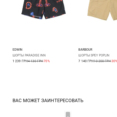
EDWIN
BARBOUR
S
M
L
XL
M
L
ШОРТЫ PARADISE INN
ШОРТЫ SPEY POPLIN
1 239 ГРН
4 130 ГРН
-70%
7 140 ГРН
10 200 ГРН
-30
ВАС МОЖЕТ ЗАИНТЕРЕСОВАТЬ