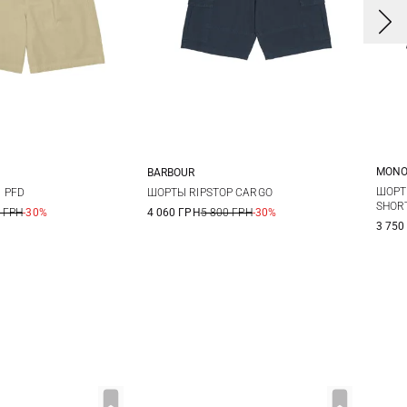
MONO
BARBOUR
S
M
L
XL
S
M
L
XL
ШОРТ
 PFD
ШОРТЫ RIPSTOP CARGO
SHOR
 ГРН
-30%
4 060 ГРН
5 800 ГРН
-30%
XX
XXL
3 750