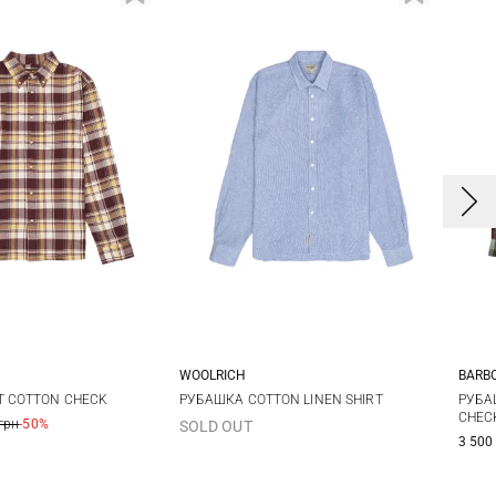
WOOLRICH
BARB
M
L
XL
XXL
T COTTON CHECK
РУБАШКА COTTON LINEN SHIRT
РУБА
CHEC
грн
-50%
SOLD OUT
3XL
3 500