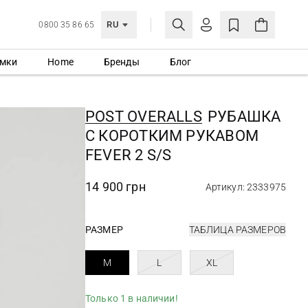
RU
0800 35 86 65
мки
Home
Бренды
Блог
ЛИЧНЫЙ КАБИНЕТ
ВОЙТИ
POST OVERALLS
РУБАШКА
Еще не зарегистрированы?
С КОРОТКИМ РУКАВОМ
СОЗДАТЬ УЧЕТНУЮ ЗАПИСЬ
FEVER 2 S/S
14 900 грн
Артикул: 2333975
РАЗМЕР
ТАБЛИЦА РАЗМЕРОВ
M
L
XL
Только 1 в наличии!