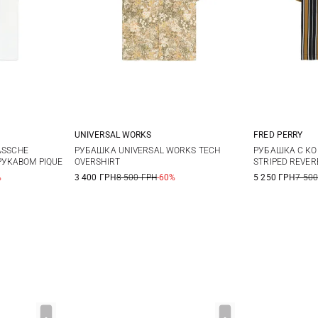
UNIVERSAL WORKS
FRED PERRY
XL
M
L
XL
XXL
M
ASSCHE
РУБАШКА UNIVERSAL WORKS TECH
РУБАШКА С К
УКАВОМ PIQUE
OVERSHIRT
STRIPED REVER
3XL
%
3 400 ГРН
8 500 ГРН
-60%
5 250 ГРН
7 500