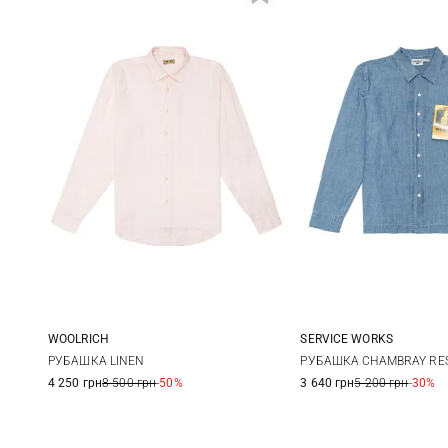
WOOLRICH
SERVICE WORKS
M
L
XL
XXL
S
M
РУБАШКА LINEN
РУБАШКА CHAMBRAY RE
4 250 грн
8 500 грн
-50%
3 640 грн
5 200 грн
-30%
XXL