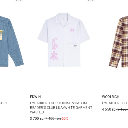
EDWIN
WOOLRICH
L
XL
S
M
L
XL
L
SORT
РУБАШКА С КОРОТКИМ РУКАВОМ
РУБАШКА LIGH
READER'S CLUB LILA/WHITE GARMENT
4 550 грн
9 100 
WASHED
XXL
3 700 грн
7 400 грн
-50%