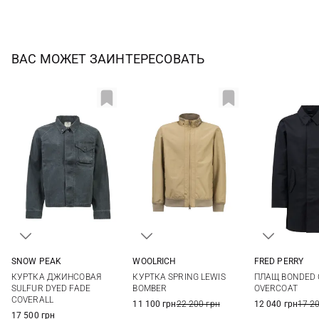
ВАС МОЖЕТ ЗАИНТЕРЕСОВАТЬ
SNOW PEAK
WOOLRICH
FRED PERRY
M
L
XL
M
L
XL
XXL
M
L
КУРТКА ДЖИНСОВАЯ
КУРТКА SPRING LEWIS
ПЛАЩ BONDED
SULFUR DYED FADE
BOMBER
OVERCOAT
COVERALL
11 100 грн
22 200 грн
12 040 грн
17 2
17 500 грн