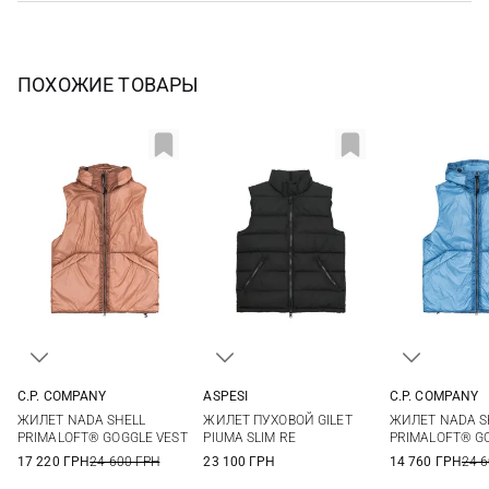
ПОХОЖИЕ ТОВАРЫ
C.P. COMPANY
ASPESI
C.P. COMPANY
S
M
L
XL
M
L
XL
XXL
M
L
ЖИЛЕТ NADA SHELL
ЖИЛЕТ ПУХОВОЙ GILET
ЖИЛЕТ NADA S
PRIMALOFT® GOGGLE VEST
PIUMA SLIM RE
PRIMALOFT® G
17 220 ГРН
24 600 ГРН
23 100 ГРН
14 760 ГРН
24 