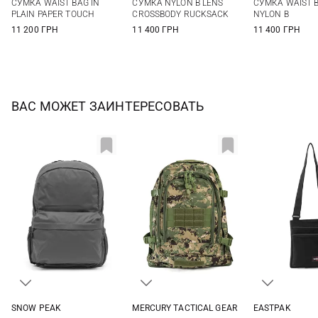
СУМКА WAIST BAG IN
СУМКА NYLON B LENS
СУМКА WAIST B
PLAIN PAPER TOUCH
CROSSBODY RUCKSACK
NYLON B
11 200 ГРН
11 400 ГРН
11 400 ГРН
ВАС МОЖЕТ ЗАИНТЕРЕСОВАТЬ
SNOW PEAK
MERCURY TACTICAL GEAR
EASTPAK
One Size
73Л
One Si