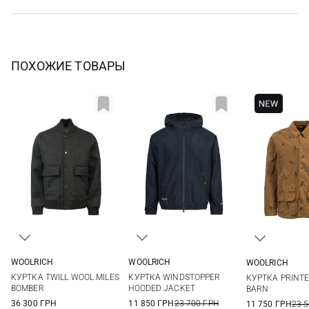
ПОХОЖИЕ ТОВАРЫ
WOOLRICH
WOOLRICH
WOOLRICH
S
M
L
XL
M
L
XL
XXL
L
КУРТКА TWILL WOOL MILES
КУРТКА WINDSTOPPER
КУРТКА PRINT
XXL
3XL
BOMBER
HOODED JACKET
BARN
36 300 ГРН
11 850 ГРН
23 700 ГРН
11 750 ГРН
23 