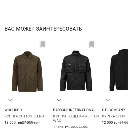
ВАС МОЖЕТ ЗАИНТЕРЕСОВАТЬ
WOOLRICH
BARBOUR INTERNATIONAL
C.P. COMPANY
L
M
L
XL
XXL
44
46
КУРТКА COTTON BLEND
КУРТКА ВОЩЕНАЯ MERTON
КУРТКА SHORT
52
54
WAX
13 600 грн
27 200 грн
12 000 грн
24 0
15 820 грн
22 600 грн