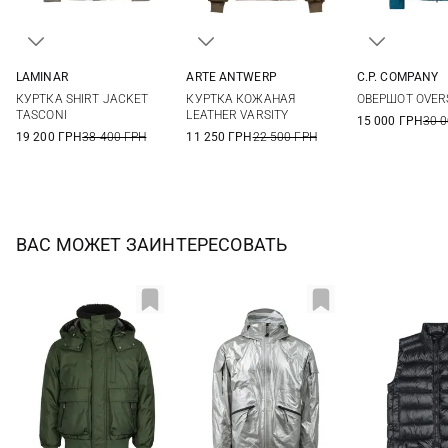
LAMINAR
ARTE ANTWERP
C.P. COMPANY
48
50
52
54
XS
S
M
XS
S
КУРТКА SHIRT JACKET
КУРТКА КОЖАНАЯ
ОВЕРШОТ OVER
XXL
3XL
TASCONI
LEATHER VARSITY
15 000 ГРН
30 
19 200 ГРН
38 400 ГРН
11 250 ГРН
22 500 ГРН
ВАС МОЖЕТ ЗАИНТЕРЕСОВАТЬ