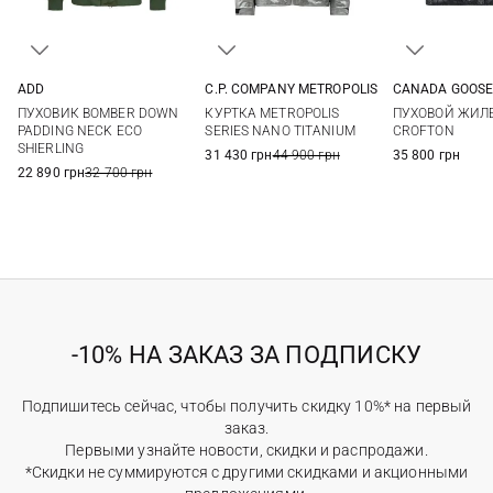
ADD
C.P. COMPANY METROPOLIS
CANADA GOOS
48
50
M
L
XL
M
L
ПУХОВИК BOMBER DOWN
КУРТКА METROPOLIS
ПУХОВОЙ ЖИЛ
3XL
PADDING NECK ECO
SERIES NANO TITANIUM
CROFTON
SHIERLING
31 430 грн
44 900 грн
35 800 грн
22 890 грн
32 700 грн
-10% НА ЗАКАЗ ЗА ПОДПИСКУ
Подпишитесь сейчас, чтобы получить скидку 10%* на первый
заказ.
Первыми узнайте новости, скидки и распродажи.
*Скидки не суммируются с другими скидками и акционными