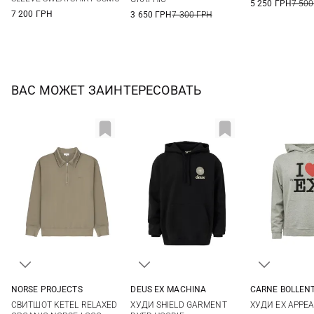
5 250 ГРН
7 500
7 200 ГРН
3 650 ГРН
7 300 ГРН
ВАС МОЖЕТ ЗАИНТЕРЕСОВАТЬ
NORSE PROJECTS
DEUS EX MACHINА
CARNE BOLLEN
M
L
XL
XXL
S
M
L
XL
M
L
СВИТШОТ KETEL RELAXED
ХУДИ SHIELD GARMENT
ХУДИ EX APPEA
XXL