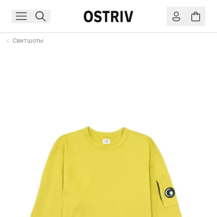
Свитшоты