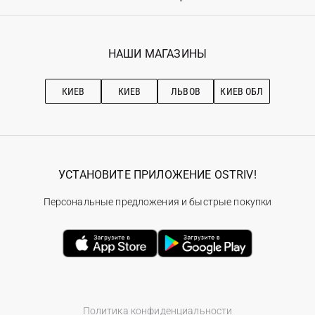
Возврат
Регистрация
Гарантия
Мои заказы
Программа лояльности
Вакансии
Избранное
Наши магазини
НАШИ МАГАЗИНЫ
Ostriv Club+
Про OSTRIV
Подписка на новости
Рекомендации по уходу
КИЕВ
КИЕВ
ЛЬВОВ
КИЕВ ОБЛ
УСТАНОВИТЕ ПРИЛОЖЕНИЕ OSTRIV!
Персональные предложения и быстрые покупки
Политика конфиденциальности