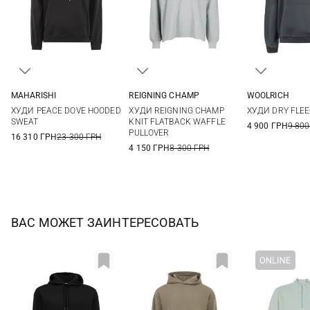
MAHARISHI
REIGNING CHAMP
WOOLRICH
S
M
L
S
M
L
XL
L
ХУДИ PEACE DOVE HOODED
ХУДИ REIGNING CHAMP
ХУДИ DRY FLE
XXL
SWEAT
KNIT FLATBACK WAFFLE
4 900 ГРН
9 800
PULLOVER
16 310 ГРН
23 300 ГРН
4 150 ГРН
8 300 ГРН
ВАС МОЖЕТ ЗАИНТЕРЕСОВАТЬ