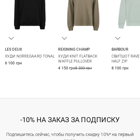
LES DEUX
REIGNING CHAMP
BARBOUR
M
L
XL
XXL
S
M
L
XL
S
M
ХУДИ NORREGAARD TONAL
ХУДИ KNIT FLATBACK
СВИТШОТ RAV
XXL
XXL
3XL
WAFFLE PULLOVER
HALF ZIP
6 100 грн
4 150 грн
8 300 грн
8 100 грн
-10% НА ЗАКАЗ ЗА ПОДПИСКУ
Подпишитесь сейчас, чтобы получить скидку 10%* на первый