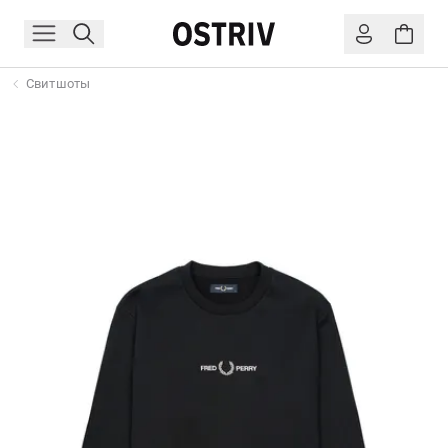
Свитшоты