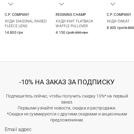
C.P. COMPANY
REIGNING CHAMP
C.P. COMPANY
S
M
L
XL
S
M
L
XL
XS
S
ХУДИ DIAGONAL RAISED
ХУДИ KNIT FLATBACK
ХУДИ SWEAT
XXL
XXL
XL
XXL
FLEECE LENS
WAFFLE PULLOVER
8 400 грн
16 800
14 800 грн
4 150 грн
8 300 грн
-10% НА ЗАКАЗ ЗА ПОДПИСКУ
Подпишитесь сейчас, чтобы получить скидку 10%* на первый
заказ.
Первыми узнайте новости, скидки и распродажи.
*Скидки не суммируются с другими скидками и акционными
предложениями.