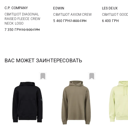
C.P. COMPANY
EDWIN
LES DEUX
M
L
XL
XXL
S
M
L
XL
M
L
СВИТШОТ DIAGONAL
СВИТШОТ AXIOM CREW
СВИТШОТ GOO
XXL
RAISED FLEECE CREW
5 460 ГРН
7 800 ГРН
6 400 ГРН
NECK LOGO
7 350 ГРН
10 500 ГРН
ВАС МОЖЕТ ЗАИНТЕРЕСОВАТЬ