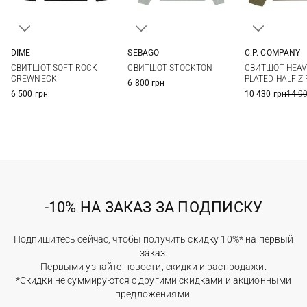
DIME
SEBAGO
C.P. COMPANY
S
M
L
XL
M
L
XL
XXL
M
L
СВИТШОТ SOFT ROCK
СВИТШОТ STOCKTON
СВИТШОТ HEAV
CREWNECK
PLATED HALF ZI
6 800 грн
6 500 грн
10 430 грн
14 9
-10% НА ЗАКАЗ ЗА ПОДПИСКУ
Подпишитесь сейчас, чтобы получить скидку 10%* на первый
заказ.
Первыми узнайте новости, скидки и распродажи.
*Скидки не суммируются с другими скидками и акционными
предложениями.