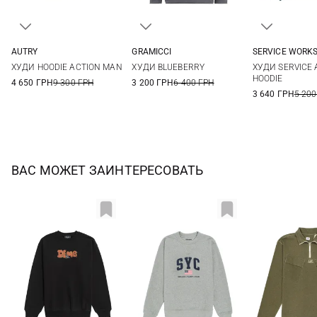
AUTRY
GRAMICCI
SERVICE WORK
M
L
XL
S
M
L
XL
S
M
ХУДИ HOODIE ACTION MAN
ХУДИ BLUEBERRY
ХУДИ SERVICE 
HOODIE
4 650 ГРН
9 300 ГРН
3 200 ГРН
6 400 ГРН
3 640 ГРН
5 200
ВАС МОЖЕТ ЗАИНТЕРЕСОВАТЬ