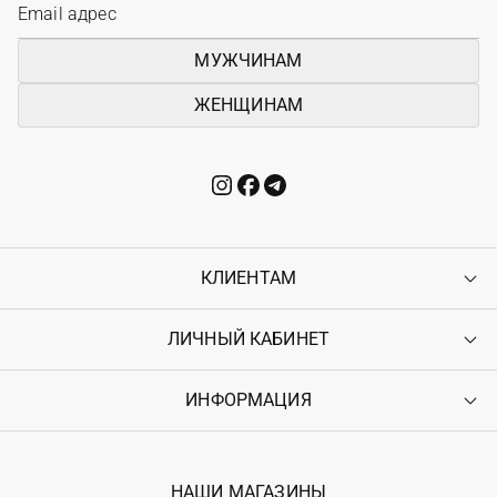
МУЖЧИНАМ
ЖЕНЩИНАМ
КЛИЕНТАМ
ЛИЧНЫЙ КАБИНЕТ
Контакты
Доставка
Оплата
ИНФОРМАЦИЯ
Войти
Возврат
Регистрация
Гарантия
Мои заказы
Программа лояльности
Вакансии
Избранное
Наши магазини
НАШИ МАГАЗИНЫ
Ostriv Club+