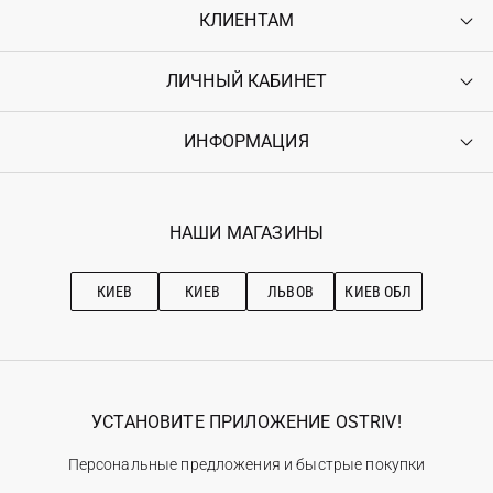
КЛИЕНТАМ
ЛИЧНЫЙ КАБИНЕТ
Контакты
Доставка
Оплата
ИНФОРМАЦИЯ
Войти
Возврат
Регистрация
Гарантия
Мои заказы
Программа лояльности
Вакансии
Избранное
Наши магазини
НАШИ МАГАЗИНЫ
Ostriv Club+
Про OSTRIV
Подписка на новости
Рекомендации по уходу
КИЕВ
КИЕВ
ЛЬВОВ
КИЕВ ОБЛ
УСТАНОВИТЕ ПРИЛОЖЕНИЕ OSTRIV!
Персональные предложения и быстрые покупки