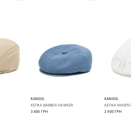
KANGOL
KANGOL
L
XL
M
L
XL
S
КЕПКА BAMBOO HAWKER
КЕПКА ANIVENT
3 400 ГРН
2 900 ГРН