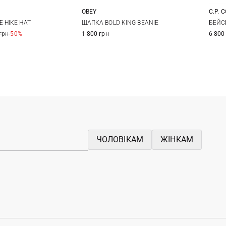
OBEY
C.P. 
One size
One size
 HIKE HAT
ШАПКА BOLD KING BEANIE
БЕЙС
грн
-50%
1 800 грн
6 800
ЧОЛОВІКАМ
ЖІНКАМ