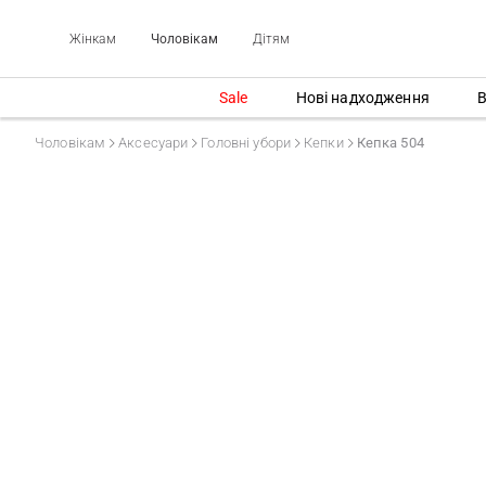
Жінкам
Чоловікам
Дітям
Sale
Нові надходження
В
Чоловікам
Аксесуари
Головні убори
Кепки
Кепка 504