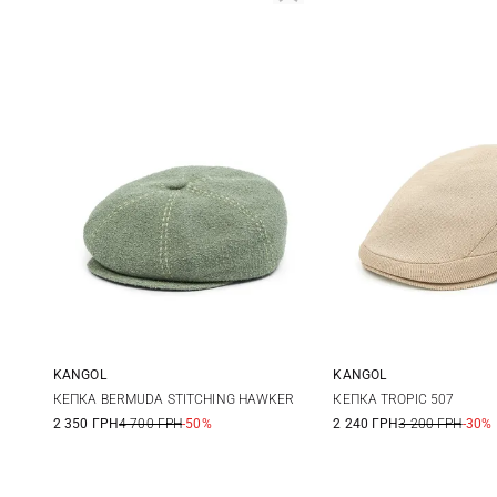
KANGOL
KANGOL
L
S
M
КЕПКА BERMUDA STITCHING HAWKER
КЕПКА TROPIC 507
2 350 ГРН
4 700 ГРН
-50%
2 240 ГРН
3 200 ГРН
-30%