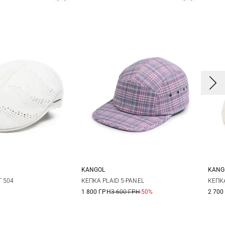
KANGOL
KANG
M
L
One size
S
 504
КЕПКА PLAID 5-PANEL
КЕПКА
1 800 ГРН
3 600 ГРН
-50%
2 700