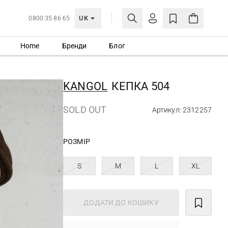
UK
0800 35 86 65
Home
Бренди
Блог
МОЯ ОБЛІКІВКА
УВІЙТИ
KANGOL
КЕПКА 504
Ще не зареєстровані?
СТВОРИТИ ОБЛІКІВКУ
SOLD OUT
Артикул: 2312257
РОЗМІР
S
M
L
XL
ДОДАТИ ДО КОШИКУ