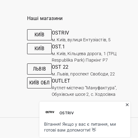
Наші магазини
OSTRIV
КИЇВ
м. Київ, вулиця Ентузіастів, 5
OST.1
КИЇВ
м. Київ, Кільцева дорога, 1 (ТРЦ
Respublika Park) Паркінг Р7
OST 22
ЛЬВІВ
м. Львів, проспект Свободи, 22
OUTLET
КИЇВ ОБЛ
Аутлет-містечко “Мануфактура”,
Обухівське шосе 2, с. Ходосівка