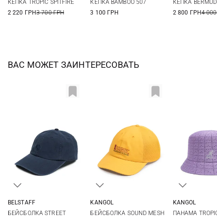
КЕПКА TROPIC SPITFIRE
КЕПКА BAMBOO 507
КЕПКА BERMU
2 220 ГРН
3 700 ГРН
3 100 ГРН
2 800 ГРН
4 000
ВАС МОЖЕТ ЗАИНТЕРЕСОВАТЬ
BELSTAFF
KANGOL
KANGOL
One size
One size
L
БЕЙСБОЛКА STREET
БЕЙСБОЛКА SOUND MESH
ПАНАМА TROPIC