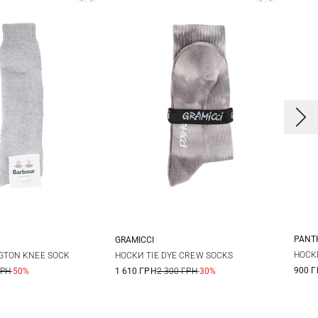
PANT
GRAMICCI
L
One size
НОСК
GTON KNEE SOCK
НОСКИ TIE DYE CREW SOCKS
900 
ГРН
-50%
1 610 ГРН
2 300 ГРН
-30%