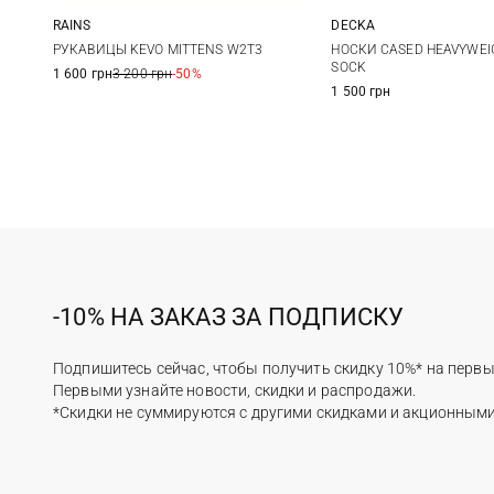
RAINS
DECKA
M
L
1
2
РУКАВИЦЫ KEVO MITTENS W2T3
НОСКИ CASED HEAVYWEI
SOCK
1 600 грн
3 200 грн
-50%
1 500 грн
-10% НА ЗАКАЗ ЗА ПОДПИСКУ
Подпишитесь сейчас, чтобы получить скидку 10%* на первы
Первыми узнайте новости, скидки и распродажи.
*Скидки не суммируются с другими скидками и акционным