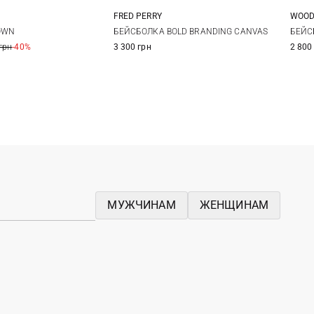
FRED PERRY
WOOD
One size
One size
OWN
БЕЙСБОЛКА BOLD BRANDING CANVAS
БЕЙС
грн
-40%
3 300 грн
2 800
МУЖЧИНАМ
ЖЕНЩИНАМ