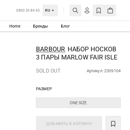
RU
0800 35 86 65
Home
Бренды
Блог
ЛИЧНЫЙ КАБИНЕТ
ВОЙТИ
BARBOUR
НАБОР НОСКОВ
Еще не зарегистрированы?
3 ПАРЫ MARLOW FAIR ISLE
СОЗДАТЬ УЧЕТНУЮ ЗАПИСЬ
SOLD OUT
Артикул: 2309104
РАЗМЕР
ONE SIZE
ДОБАВИТЬ В КОРЗИНУ