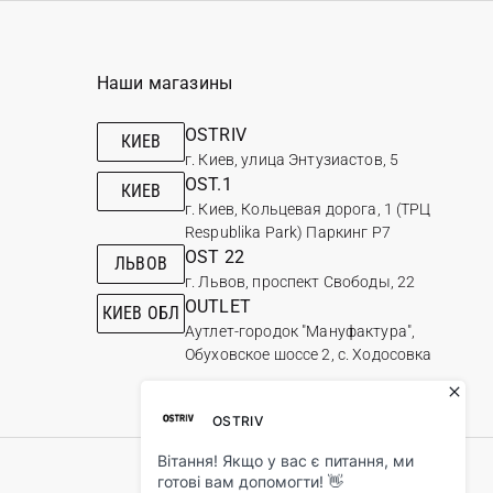
Наши магазины
OSTRIV
КИЕВ
г. Киев, улица Энтузиастов, 5
OST.1
КИЕВ
г. Киев, Кольцевая дорога, 1 (ТРЦ
Respublika Park) Паркинг Р7
OST 22
ЛЬВОВ
г. Львов, проспект Свободы, 22
OUTLET
КИЕВ ОБЛ
Аутлет-городок "Мануфактура",
Обуховское шоссе 2, с. Ходосовка