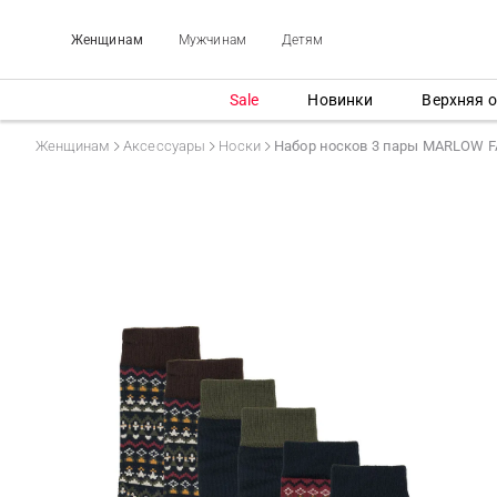
Женщинам
Мужчинам
Детям
Sale
Новинки
Верхняя 
Женщинам
Аксессуары
Носки
Набор носков 3 пары MARLOW FA