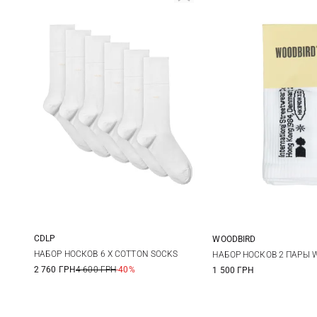
CDLP
WOODBIRD
36/38
39/41
36/40
НАБОР НОСКОВ 6 X COTTON SOCKS
НАБОР НОСКОВ 2 ПАРЫ 
2 760 ГРН
4 600 ГРН
-40%
1 500 ГРН