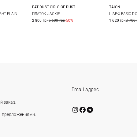
EAT DUST GIRLS OF DUST
TAION
One size
GHT PLAIN
ПЛАТОК JACKIE
ШАРФ BASIC D
2 800 грн
5 600 грн
-50%
1 620 грн
2 700 
й заказ.
и предложениями.