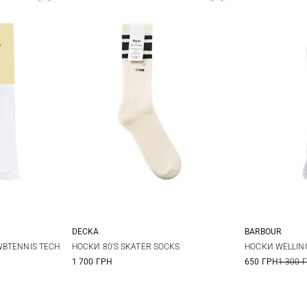
DECKA
BARBOUR
2
M
WBTENNIS TECH
НОСКИ 80'S SKATER SOCKS
НОСКИ WELLIN
1 700 ГРН
650 ГРН
1 300 