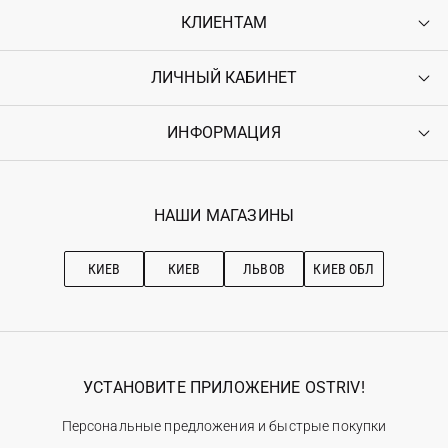
КЛИЕНТАМ
ЛИЧНЫЙ КАБИНЕТ
Контакты
Доставка
Оплата
ИНФОРМАЦИЯ
Войти
Возврат
Регистрация
Гарантия
Мои заказы
Программа лояльности
Вакансии
Избранное
Наши магазини
НАШИ МАГАЗИНЫ
Ostriv Club+
Про OSTRIV
Подписка на новости
Рекомендации по уходу
КИЕВ
КИЕВ
ЛЬВОВ
КИЕВ ОБЛ
УСТАНОВИТЕ ПРИЛОЖЕНИЕ OSTRIV!
Персональные предложения и быстрые покупки