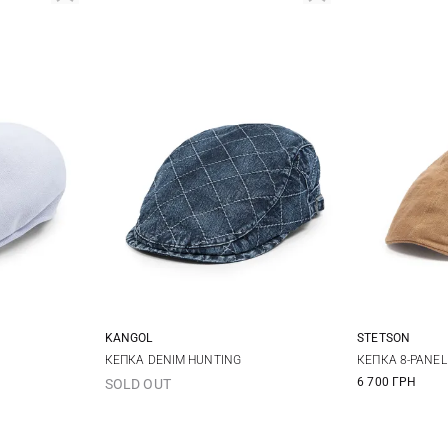
KANGOL
STETSON
L
L
57
5
КЕПКА DENIM HUNTING
КЕПКА 8-PANEL
6 700 ГРН
SOLD OUT
61