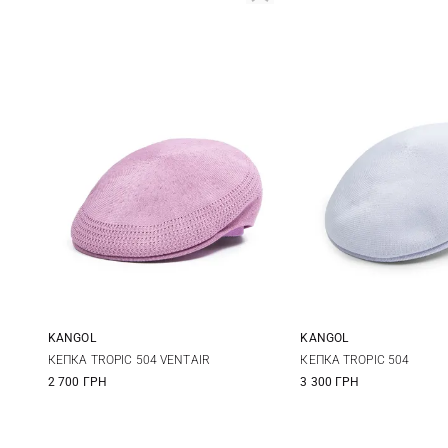
KANGOL
KANGOL
S
M
L
S
M
КЕПКА TROPIC 504 VENTAIR
КЕПКА TROPIC 504
2 700 ГРН
3 300 ГРН