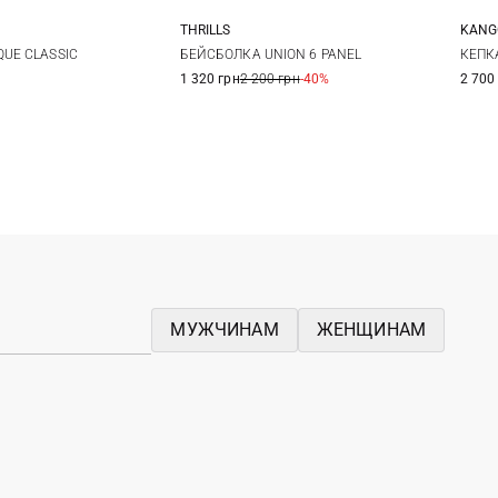
THRILLS
KANG
One size
One size
БЕЙСБОЛКА UNION 6 PANEL
QUE CLASSIC
КЕПКА
1 320 грн
2 200 грн
-40%
2 700
МУЖЧИНАМ
ЖЕНЩИНАМ