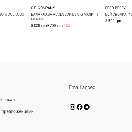
C.P. COMPANY
FRED PERRY
One size
NO WOOL LOGO
БАЛАКЛАВА ACCESSORIES SKI MASK IN
БЕЙСБОЛКА PI
MERINO
3 500 грн
5 820 грн
9 700 грн
-40%
й заказ.
и предложениями.