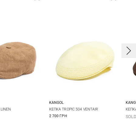
KANGOL
KANG
8
59
60
S
M
L
XL
S
 LINEN
КЕПКА TROPIC 504 VENTAIR
КЕПКА
2 700 ГРН
SOLD