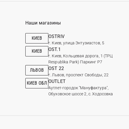
Наши магазины
OSTRIV
КИЕВ
г. Киев, улица Энтузиастов, 5
OST.1
КИЕВ
г. Киев, Кольцевая дорога, 1 (ТРЦ
Respublika Park) Паркинг Р7
OST 22
ЛЬВОВ
г. Львов, проспект Свободы, 22
OUTLET
КИЕВ ОБЛ
Аутлет-городок "Мануфактура",
Обуховское шоссе 2, с. Ходосовка