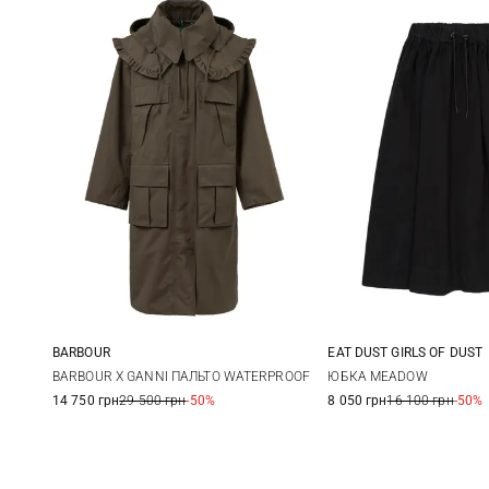
BARBOUR
EAT DUST GIRLS OF DUST
6
8
10
12
XXS
XS
BARBOUR X GANNI ПАЛЬТО WATERPROOF
ЮБКА MEADOW
14 750 грн
29 500 грн
-50%
8 050 грн
16 100 грн
-50%