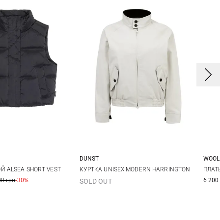
DUNST
WOOL
S
M
L
XS
S
M
L
X
Й ALSEA SHORT VEST
КУРТКА UNISEX MODERN HARRINGTON
ПЛАТЬ
00 грн
-30%
6 200
SOLD OUT