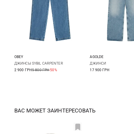
OBEY
AGOLDE
25
26
27
28
24
25
ДЖИНСЫ SYBIL CARPENTER
ДЖИНСИ
2 900 ГРН
5 800 ГРН
-50%
17 900 ГРН
28
ВАС МОЖЕТ ЗАИНТЕРЕСОВАТЬ