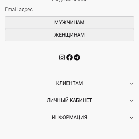
МУЖЧИНАМ
ЖЕНЩИНАМ
КЛИЕНТАМ
ЛИЧНЫЙ КАБИНЕТ
Контакты
Доставка
Оплата
ИНФОРМАЦИЯ
Войти
Возврат
Регистрация
Гарантия
Мои заказы
Программа лояльности
Вакансии
Избранное