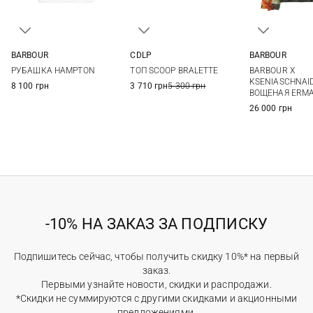
BARBOUR
CDLP
BARBOUR
8
10
12
14
XS
S
M
L
6
8
РУБАШКА HAMPTON
ТОП SCOOP BRALETTE
BARBOUR X
16
XL
14
KSENIASCHNAI
8 100 грн
3 710 грн
5 300 грн
ВОЩЕНАЯ ERM
26 000 грн
-10% НА ЗАКАЗ ЗА ПОДПИСКУ
Подпишитесь сейчас, чтобы получить скидку 10%* на первый
заказ.
Первыми узнайте новости, скидки и распродажи.
*Скидки не суммируются с другими скидками и акционными
предложениями.