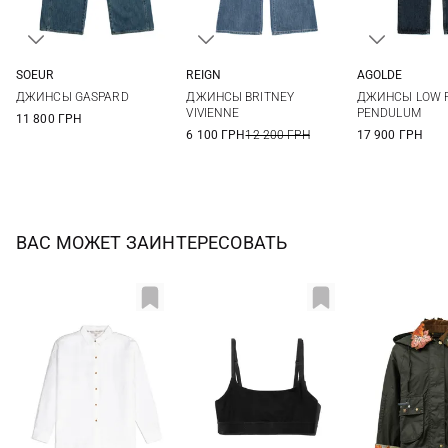
SOEUR
REIGN
AGOLDE
34
36
38
40
27
25
26
ДЖИНСЫ GASPARD
ДЖИНСЫ BRITNEY
ДЖИНСЫ LOW RI
42
29
30
VIVIENNE
PENDULUM
11 800 ГРН
6 100 ГРН
12 200 ГРН
17 900 ГРН
ВАС МОЖЕТ ЗАИНТЕРЕСОВАТЬ