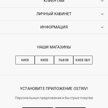
КЛИЕНТАМ
ЛИЧНЫЙ КАБИНЕТ
Контакты
Доставка
Оплата
ИНФОРМАЦИЯ
Войти
Возврат
Регистрация
Гарантия
Мои заказы
Программа лояльности
Вакансии
Избранное
Наши магазини
НАШИ МАГАЗИНЫ
Ostriv Club+
Про OSTRIV
Подписка на новости
Рекомендации по уходу
КИЕВ
КИЕВ
ЛЬВОВ
КИЕВ ОБЛ
УСТАНОВИТЕ ПРИЛОЖЕНИЕ OSTRIV!
Персональные предложения и быстрые покупки