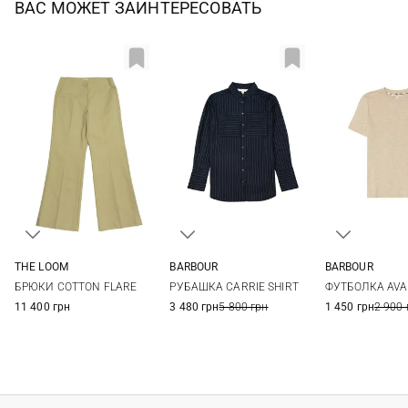
ВАС МОЖЕТ ЗАИНТЕРЕСОВАТЬ
THE LOOM
BARBOUR
BARBOUR
S
M
8
10
12
14
8
10
БРЮКИ COTTON FLARE
РУБАШКА CARRIE SHIRT
ФУТБОЛКА AVA
16
11 400 грн
3 480 грн
5 800 грн
1 450 грн
2 900 