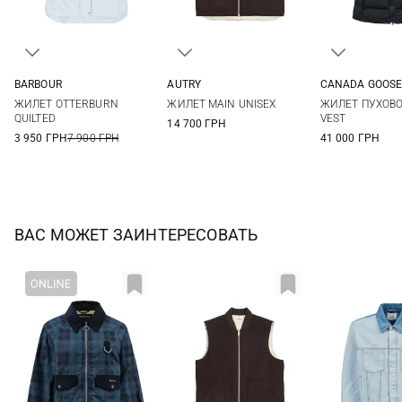
BARBOUR
AUTRY
CANADA GOOS
6
8
10
12
S
M
L
XS
S
ЖИЛЕТ OTTERBURN
ЖИЛЕТ MAIN UNISEX
ЖИЛЕТ ПУХОВО
XL
QUILTED
VEST
14 700 ГРН
3 950 ГРН
7 900 ГРН
41 000 ГРН
ВАС МОЖЕТ ЗАИНТЕРЕСОВАТЬ