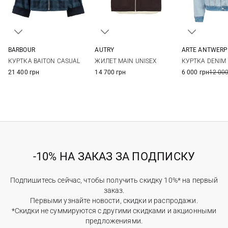
BARBOUR
AUTRY
ARTE ANTWERP
8
10
12
14
S
M
L
XS
S
КУРТКА BAITON CASUAL
ЖИЛЕТ MAIN UNISEX
КУРТКА DENIM 
21 400 грн
14 700 грн
6 000 грн
12 000
-10% НА ЗАКАЗ ЗА ПОДПИСКУ
Подпишитесь сейчас, чтобы получить скидку 10%* на первый
заказ.
Первыми узнайте новости, скидки и распродажи.
*Скидки не суммируются с другими скидками и акционными
предложениями.