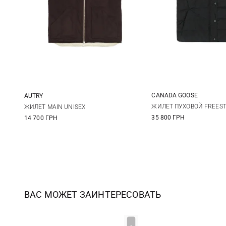
CANADA GOOSE
AUTRY
XS
S
S
M
L
ЖИЛЕТ ПУХОВОЙ FREEST
ЖИЛЕТ MAIN UNISEX
35 800 ГРН
14 700 ГРН
XL
ВАС МОЖЕТ ЗАИНТЕРЕСОВАТЬ