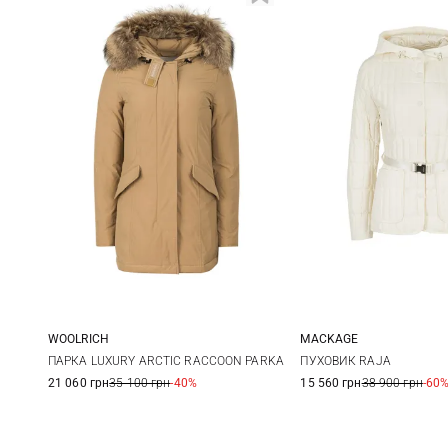
WOOLRICH
MACKAGE
XS
S
M
XL
XS
S
ПАРКА LUXURY ARCTIC RACCOON PARKA
ПУХОВИК RAJA
21 060 грн
35 100 грн
-40%
15 560 грн
38 900 грн
-60