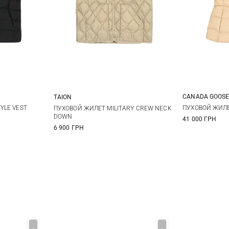
CANADA GOOS
TAION
M
L
S
XS
S
M
L
YLE VEST
ПУХОВОЙ ЖИЛЕ
ПУХОВОЙ ЖИЛЕТ MILITARY CREW NECK
DOWN
41 000 ГРН
6 900 ГРН