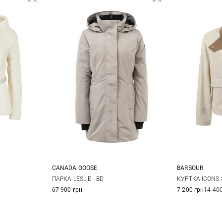
CANADA GOOSE
BARBOUR
M
L
S
M
L
8
1
ПАРКА LESLIE - BD
КУРТКА ICONS
%
67 900 грн
7 200 грн
14 400