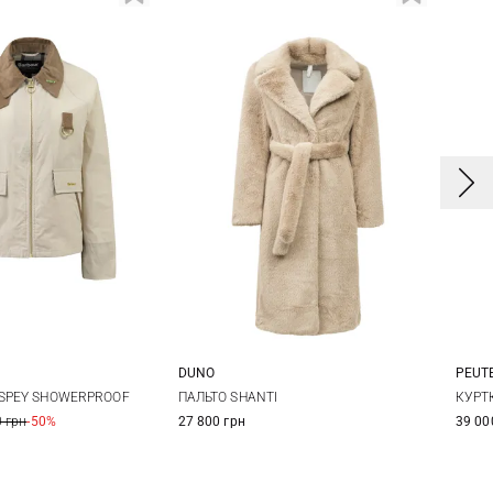
DUNO
PEUT
38
40
42
44
0
12
14
3
ПАЛЬТО SHANTI
 SPEY SHOWERPROOF
КУРТ
27 800 грн
 грн
-50%
39 00