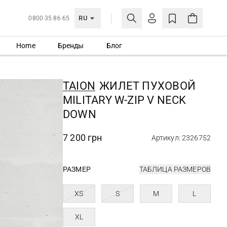
RU
0800 35 86 65
Home
Бренды
Блог
ЛИЧНЫЙ КАБИНЕТ
ВОЙТИ
TAION
ЖИЛЕТ ПУХОВОЙ
Еще не зарегистрированы?
MILITARY W-ZIP V NECK
СОЗДАТЬ УЧЕТНУЮ ЗАПИСЬ
DOWN
7 200 грн
Артикул: 2326752
РАЗМЕР
ТАБЛИЦА РАЗМЕРОВ
XS
S
M
L
XL