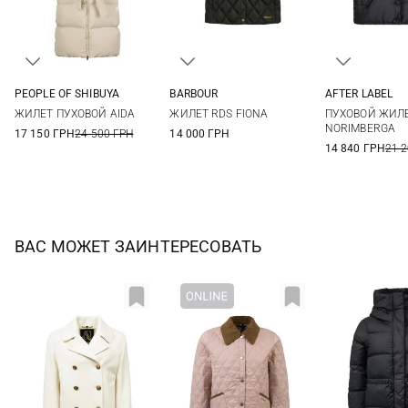
PEOPLE OF SHIBUYA
BARBOUR
AFTER LABEL
38
40
42
44
6
8
10
12
XS
S
ЖИЛЕТ ПУХОВОЙ AIDA
ЖИЛЕТ RDS FIONA
ПУХОВОЙ ЖИЛ
XL
NORIMBERGA
17 150 ГРН
24 500 ГРН
14 000 ГРН
14 840 ГРН
21 
ВАС МОЖЕТ ЗАИНТЕРЕСОВАТЬ