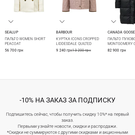
SEALUP
BARBOUR
CANADA GOOS
40
42
44
8
10
12
14
XS
S
ПАЛЬТО WOMEN SHORT
КУРТКА ICONS CROPPED
ПАЛЬТО ПУХОВ
XL
PEACOAT
LIDDESDALE QUILTED
MONTGOMERY C
56 700 грн
9 240 грн
13 200 грн
82 900 грн
-10% НА ЗАКАЗ ЗА ПОДПИСКУ
Подпишитесь сейчас, чтобы получить скидку 10%* на первый
заказ.
Первыми узнайте новости, скидки и распродажи.
*Скидки не суммируются с другими скидками и акционными