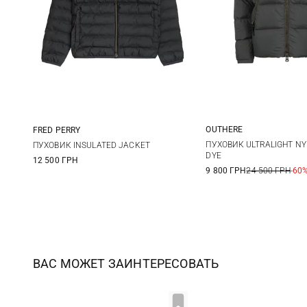
OUTHERE
FRED PERRY
M
L
S
M
L
XL
ПУХОВИК ULTRALIGHT NY
ПУХОВИК INSULATED JACKET
DYE
12 500 ГРН
XXL
9 800 ГРН
24 500 ГРН
-60
ВАС МОЖЕТ ЗАИНТЕРЕСОВАТЬ