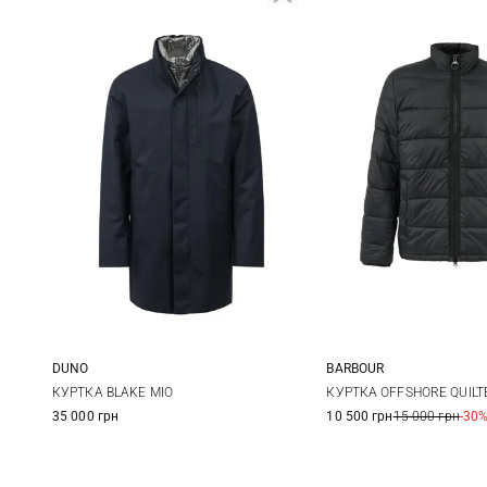
DUNO
BARBOUR
48
50
52
54
M
L
КУРТКА BLAKE MIO
КУРТКА OFFSHORE QUILT
35 000 грн
10 500 грн
15 000 грн
-30
56