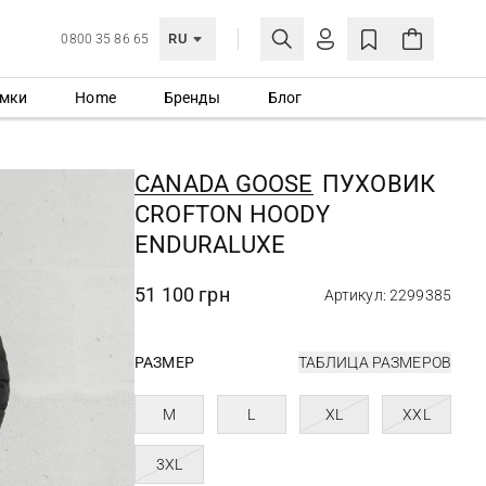
RU
0800 35 86 65
мки
Home
Бренды
Блог
ЛИЧНЫЙ КАБИНЕТ
ВОЙТИ
CANADA GOOSE
ПУХОВИК
Еще не зарегистрированы?
CROFTON HOODY
СОЗДАТЬ УЧЕТНУЮ ЗАПИСЬ
ENDURALUXE
51 100 грн
Артикул: 2299385
РАЗМЕР
ТАБЛИЦА РАЗМЕРОВ
M
L
XL
XXL
3XL