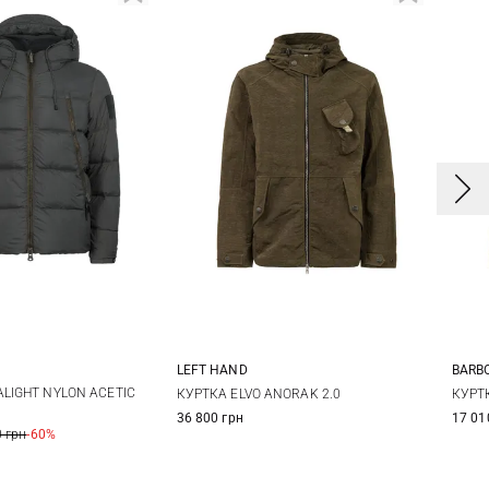
LEFT HAND
BARB
L
XL
M
L
XL
XXL
LIGHT NYLON ACETIC
КУРТКА ELVO ANORAK 2.0
КУРТ
36 800 грн
17 01
 грн
-60%