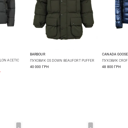
BARBOUR
CANADA GOOS
XL
38
40
42
44
S
LON ACETIC
ПУХОВИК OS DOWN BEAUFORT PUFFER
ПУХОВИК CROF
40 000 ГРН
48 800 ГРН
XXL
%