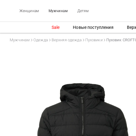
Женщинам
Мужчинам
Детям
Sale
Новые поступления
Вер
Мужчинам
Одежда
Верхняя одежда
Пуховики
Пуховик CROF