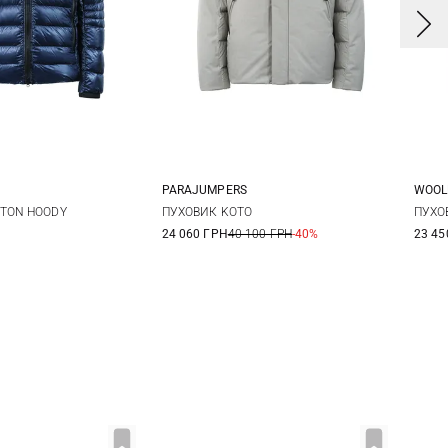
E
PARAJUMPERS
WOOL
M
L
XL
M
L
XL
TON HOODY
ПУХОВИК KOTO
ПУХО
24 060 ГРН
40 100 ГРН
-40%
23 45