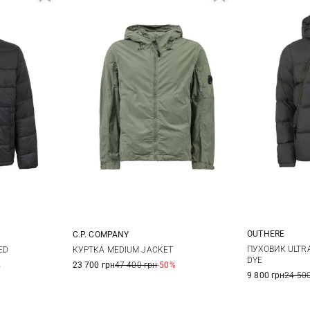
OUTHERE
C.P. COMPANY
M
XL
XXL
44
46
48
50
ПУХОВИК ULTRA
ED
КУРТКА MEDIUM JACKET
DYE
%
23 700 грн
47 400 грн
-50%
52
54
58
9 800 грн
24 500