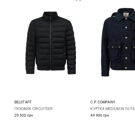
BELSTAFF
C.P. COMPANY
S
M
L
XL
M
L
ПУХОВИК CIRCUITEER
КУРТКА MEDIUM IN 50 FIL
29 500 грн
49 900 грн
XXL
3XL