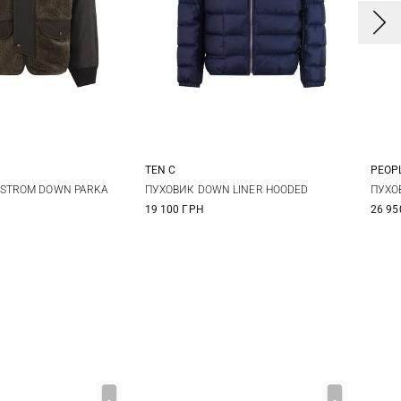
TEN C
PEOPL
M
L
XL
52
54
4
DSTROM DOWN PARKA
ПУХОВИК DOWN LINER HOODED
ПУХО
19 100 ГРН
26 95