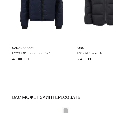
CANADA GOOSE
DUNO
S
M
L
XL
48
50
ПУХОВИК LODGE HOODY-R
ПУХОВИК OXYGEN
42 500 ГРН
32 400 ГРН
XXL
56
ВАС МОЖЕТ ЗАИНТЕРЕСОВАТЬ