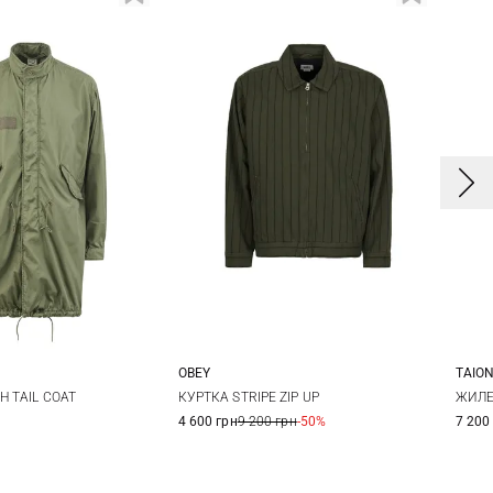
OBEY
TAIO
3
4
M
L
XL
S
H TAIL COAT
КУРТКА STRIPE ZIP UP
ЖИЛЕ
4 600 грн
9 200 грн
-50%
7 200
XX