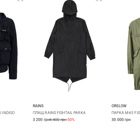
RAINS
ORSLOW
XL
XS
S
M
L
2
I INDIGO
ПЛАЩ RAINS FISHTAIL PARKA
ПАРКА M-65 FIS
3 200 грн
6 400 грн
-50%
30 000 грн
XL