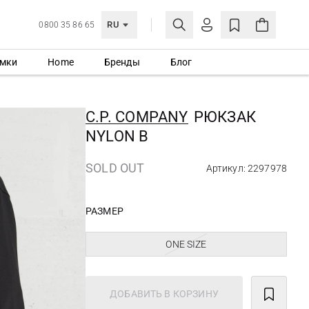
RU
0800 35 86 65
мки
Home
Бренды
Блог
ЛИЧНЫЙ КАБИНЕТ
ВОЙТИ
C.P. COMPANY
РЮКЗАК
Еще не зарегистрированы?
NYLON B
СОЗДАТЬ УЧЕТНУЮ ЗАПИСЬ
SOLD OUT
Артикул: 2297978
РАЗМЕР
ONE SIZE
ДОБАВИТЬ В КОРЗИНУ