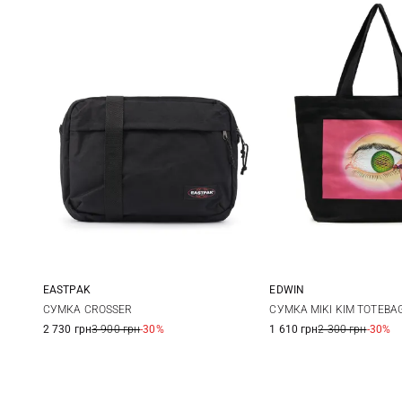
EASTPAK
EDWIN
One Size
One Size
СУМКА CROSSER
СУМКА MIKI KIM TOTEBA
2 730 грн
3 900 грн
-30%
1 610 грн
2 300 грн
-30%