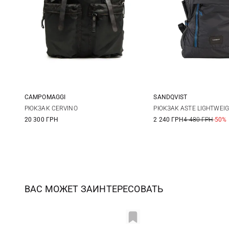
CAMPOMAGGI
SANDQVIST
One Size
45X28X16СМ
РЮКЗАК CERVINO
РЮКЗАК ASTE LIGHTWEI
20 300 ГРН
2 240 ГРН
4 480 ГРН
-50%
ВАС МОЖЕТ ЗАИНТЕРЕСОВАТЬ