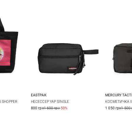
EASTPAK
MERCURY TACT
One Size
G SHOPPER
НЕСЕССЕР YAP SINGLE
КОСМЕТИЧКА ID
800 грн
1 600 грн
-50%
1 050 грн
1 500 