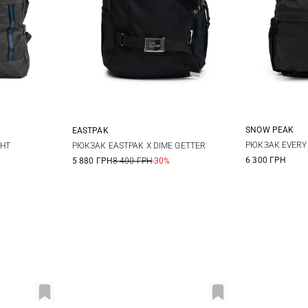
SNOW PEAK
EASTPAK
One Size
РЮКЗАК EVERY
GHT
РЮКЗАК EASTPAK X DIME GETTER
6 300 ГРН
5 880 ГРН
8 400 ГРН
-30%