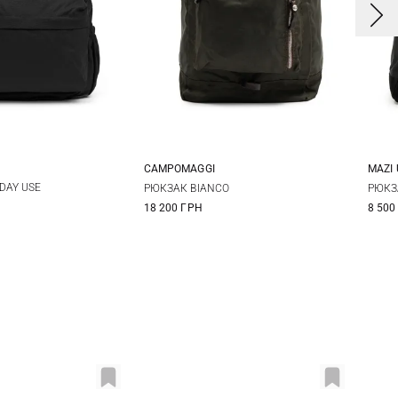
CAMPOMAGGI
MAZI 
One Size
One Size
DAY USE
РЮКЗАК BIANCO
РЮКЗ
18 200 ГРН
8 500