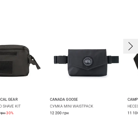
ICAL GEAR
CANADA GOOSE
CAMP
One Size
One Size
 SHAVE KIT
СУМКА MINI WAISTPACK
НЕСЕ
грн
-30%
12 200 грн
11 10