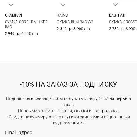
GRAMICCI
RAINS
EASTPAK
One Size
One Size
One Si
СУМКА CORDURA HIKER
СУМКА BUM BAG W3
СУМКА CROSS
BAG
2 340 грн
3 900 грн
2 730 грн
3 900 
2 940 грн
4 200 грн
-10% НА ЗАКАЗ ЗА ПОДПИСКУ
Подпишитесь сейчас, чтобы получить скидку 10%* на первый
заказ.
Первыми узнайте новости, скидки и распродажи.
*Скидки не суммируются с другими скидками и акционными
предложениями.