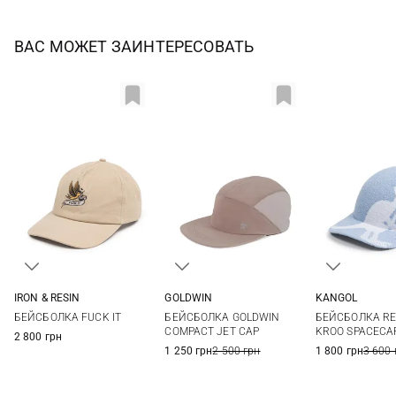
ВАС МОЖЕТ ЗАИНТЕРЕСОВАТЬ
IRON & RESIN
GOLDWIN
KANGOL
One size
M
L
XL
БЕЙСБОЛКА FUCK IT
БЕЙСБОЛКА GOLDWIN
БЕЙСБОЛКА RE
COMPACT JET CAP
KROO SPACECA
2 800 грн
1 250 грн
2 500 грн
1 800 грн
3 600 