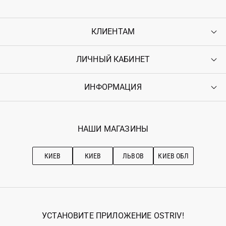
КЛИЕНТАМ
ЛИЧНЫЙ КАБИНЕТ
Контакты
Доставка
Оплата
ИНФОРМАЦИЯ
Войти
Возврат
Регистрация
Гарантия
Мои заказы
Программа лояльности
Вакансии
Избранное
Наши магазини
НАШИ МАГАЗИНЫ
Ostriv Club+
Про OSTRIV
Подписка на новости
Рекомендации по уходу
КИЕВ
КИЕВ
ЛЬВОВ
КИЕВ ОБЛ
УСТАНОВИТЕ ПРИЛОЖЕНИЕ OSTRIV!