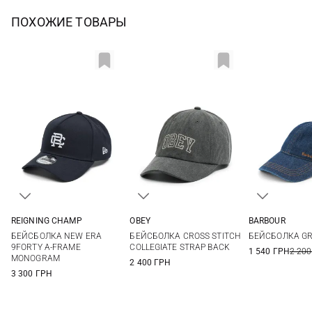
ПОХОЖИЕ ТОВАРЫ
REIGNING CHAMP
OBEY
BARBOUR
One size
One size
One si
БЕЙСБОЛКА NEW ERA
БЕЙСБОЛКА CROSS STITCH
БЕЙСБОЛКА GR
9FORTY A-FRAME
COLLEGIATE STRAP BACK
1 540 ГРН
2 200
MONOGRAM
2 400 ГРН
3 300 ГРН