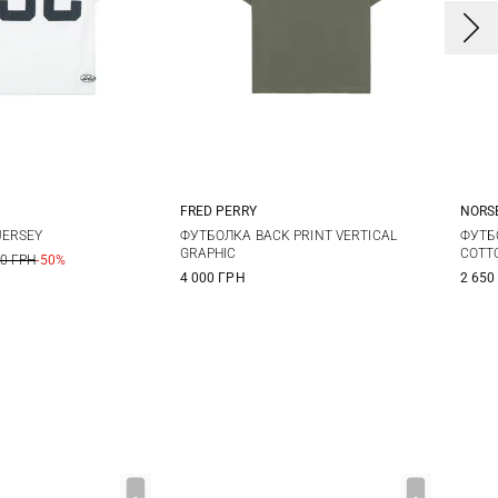
FRED PERRY
NORS
S
M
S
M
L
XL
S
JERSEY
ФУТБОЛКА BACK PRINT VERTICAL
ФУТБ
GRAPHIC
COTT
00 ГРН
-50%
XXL
XX
4 000 ГРН
2 650