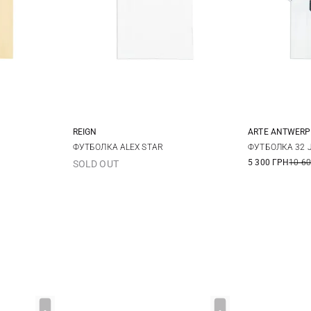
REIGN
ARTE ANTWERP
L
XL
L
XS
ФУТБОЛКА ALEX STAR
ФУТБОЛКА 32 
5 300 ГРН
10 6
SOLD OUT