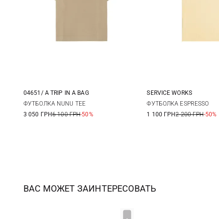
04651/ A TRIP IN A BAG
SERVICE WORKS
M
L
XL
XXL
S
M
ФУТБОЛКА NUNU TEE
ФУТБОЛКА ESPRESSO
3 050 ГРН
6 100 ГРН
-50%
1 100 ГРН
2 200 ГРН
-50%
ВАС МОЖЕТ ЗАИНТЕРЕСОВАТЬ