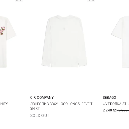
C.P. COMPANY
SEBAGO
M
L
M
L
XL
M
NITY
ЛОНГСЛИВ BOXY LOGO LONGSLEEVE T-
ФУТБОЛКА ATL
SHIRT
2 240 грн
3 200 
3XL
SOLD OUT