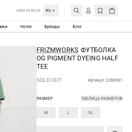
RU
0800 35 86 65
мки
Home
Бренды
Блог
ЛИЧНЫЙ КАБИНЕТ
ВОЙТИ
FRIZMWORKS
ФУТБОЛКА
Еще не зарегистрированы?
OG PIGMENT DYEING HALF
СОЗДАТЬ УЧЕТНУЮ ЗАПИСЬ
TEE
SOLD OUT
Артикул: 2288001
РАЗМЕР
ТАБЛИЦА РАЗМЕРОВ
M
L
XL