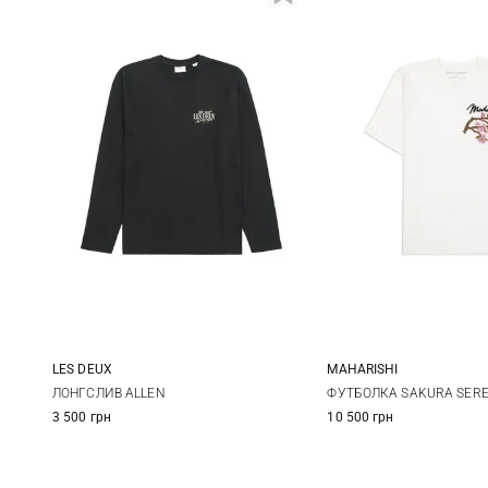
LES DEUX
MAHARISHI
M
L
XL
XXL
XS
S
ЛОНГСЛИВ ALLEN
ФУТБОЛКА SAKURA SERE
3 500 грн
10 500 грн
XL