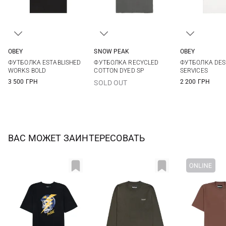
OBEY
SNOW PEAK
OBEY
S
M
L
XL
M
L
XL
XXL
S
M
ФУТБОЛКА ESTABLISHED
ФУТБОЛКА RECYCLED
ФУТБОЛКА DES
XXL
XXL
WORKS BOLD
COTTON DYED SP
SERVICES
3 500 ГРН
2 200 ГРН
SOLD OUT
ВАС МОЖЕТ ЗАИНТЕРЕСОВАТЬ