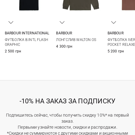
BARBOUR INTERNATIONAL
BARBOUR
BARBOUR
M
L
XL
XXL
36
38
40
42
S
M
ФУТБОЛКА B.INTL FLASH
ЛОНГСЛИВ WALTON OS
ФУТБОЛКА IVER
44
XXL
GRAPHIC
POCKET RELAX
4 300 грн
2 500 грн
5 200 грн
-10% НА ЗАКАЗ ЗА ПОДПИСКУ
Подпишитесь сейчас, чтобы получить скидку 10%* на первый
заказ.
Первыми узнайте новости, скидки и распродажи.
*Скидки не суммируются с другими скидками и акционными