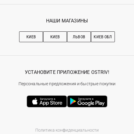
Регистрация
Гарантия
Мои заказы
Программа лояльности
Вакансии
Избранное
Наши магазини
НАШИ МАГАЗИНЫ
Ostriv Club+
Про OSTRIV
Подписка на новости
Рекомендации по уходу
КИЕВ
КИЕВ
ЛЬВОВ
КИЕВ ОБЛ
УСТАНОВИТЕ ПРИЛОЖЕНИЕ OSTRIV!
Персональные предложения и быстрые покупки
Политика конфиденциальности