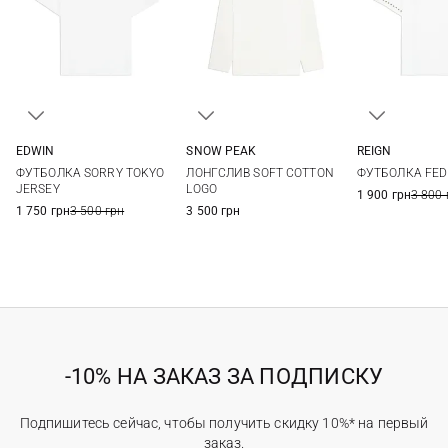
EDWIN
SNOW PEAK
REIGN
S
M
L
XL
S
M
L
XL
L
ФУТБОЛКА SORRY TOKYO
ЛОНГСЛИВ SOFT COTTON
ФУТБОЛКА FED
XXL
XXL
JERSEY
LOGO
1 900 грн
3 800 
1 750 грн
3 500 грн
3 500 грн
-10% НА ЗАКАЗ ЗА ПОДПИСКУ
Подпишитесь сейчас, чтобы получить скидку 10%* на первый
заказ.