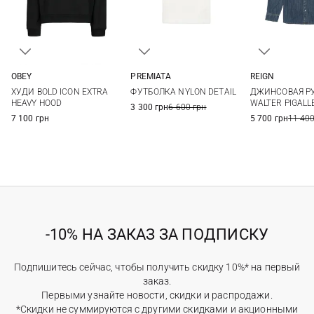
OBEY
PREMIATA
REIGN
S
M
L
XL
M
L
XL
XXL
L
ХУДИ BOLD ICON EXTRA
ФУТБОЛКА NYLON DETAIL
ДЖИНСОВАЯ Р
XXL
HEAVY HOOD
WALTER PIGALL
3 300 грн
6 600 грн
7 100 грн
5 700 грн
11 400
-10% НА ЗАКАЗ ЗА ПОДПИСКУ
Подпишитесь сейчас, чтобы получить скидку 10%* на первый
заказ.
Первыми узнайте новости, скидки и распродажи.
*Скидки не суммируются с другими скидками и акционными