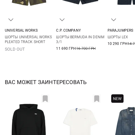
UNIVERSAL WORKS
C.P. COMPANY
PARAJUMPERS
30
32
34
36
48
50
52
54
31
32
ШОРТЫ UNIVERSAL WORKS
ШОРТЫ BERMUDA IN DENIM
ШОРТЫ LEX
38
35
36
PLEATED TRACK SHORT
3/1
10 290 ГРН
14 
11 690 ГРН
16 700 ГРН
SOLD OUT
ВАС МОЖЕТ ЗАИНТЕРЕСОВАТЬ