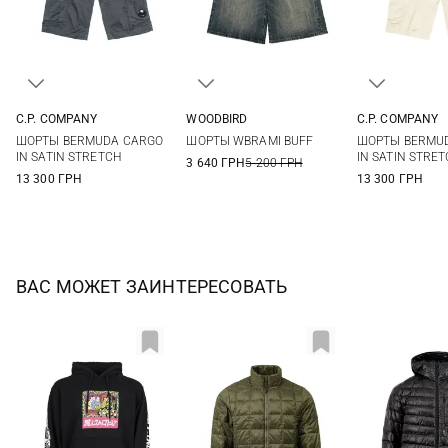
C.P. COMPANY
WOODBIRD
C.P. COMPANY
46
48
50
52
30
31
32
33
48
50
ШОРТЫ BERMUDA CARGO
ШОРТЫ WBRAMI BUFF
ШОРТЫ BERMU
54
56
58
34
36
IN SATIN STRETCH
IN SATIN STRE
3 640 ГРН
5 200 ГРН
13 300 ГРН
13 300 ГРН
ВАС МОЖЕТ ЗАИНТЕРЕСОВАТЬ