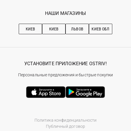
Мои заказы
Программа лояльности
Вакансии
Избранное
Наши магазини
НАШИ МАГАЗИНЫ
Ostriv Club+
Про OSTRIV
Подписка на новости
Рекомендации по уходу
КИЕВ
КИЕВ
ЛЬВОВ
КИЕВ ОБЛ
УСТАНОВИТЕ ПРИЛОЖЕНИЕ OSTRIV!
Персональные предложения и быстрые покупки
Политика конфиденциальности
Публичный договор