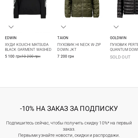
EDWIN
TAION
GOLDWIN
S
M
L
XL
XS
S
M
L
S
M
ХУДИ KOUICHI MATSUDA
ПУХОВИК HI NECK W-ZIP
ПУХОВИК PERT
XXL
XL
XXL
BLACK GARMENT WASHED
DOWN JKT
QUANTUM DOWN
5 100 грн
10 200 грн
7 200 грн
SOLD OUT
-10% НА ЗАКАЗ ЗА ПОДПИСКУ
Подпишитесь сейчас, чтобы получить скидку 10%* на первый
заказ.
Первыми узнайте новости, скидки и распродажи.