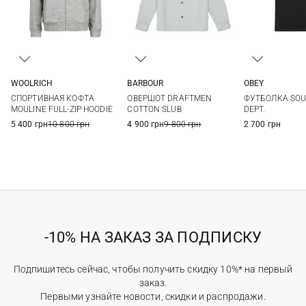
WOOLRICH
BARBOUR
OBEY
S
M
L
XL
M
L
XL
S
M
СПОРТИВНАЯ КОФТА
ОВЕРШОТ DRAFTMEN
ФУТБОЛКА SOU
XXL
3XL
MOULINE FULL-ZIP HOODIE
COTTON SLUB
DEPT.
5 400 грн
10 800 грн
4 900 грн
9 800 грн
2 700 грн
-10% НА ЗАКАЗ ЗА ПОДПИСКУ
Подпишитесь сейчас, чтобы получить скидку 10%* на первый
заказ.
Первыми узнайте новости, скидки и распродажи.