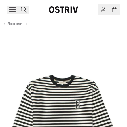
Лонгсливы