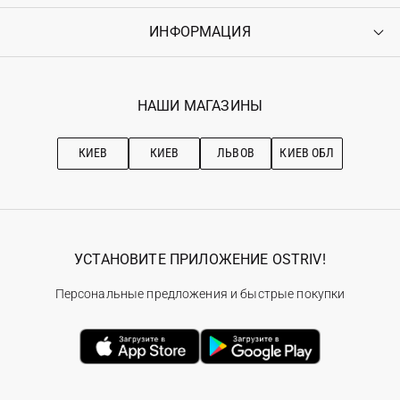
Оплата
ИНФОРМАЦИЯ
Войти
Возврат
Регистрация
Гарантия
Мои заказы
Программа лояльности
Вакансии
Избранное
Наши магазини
НАШИ МАГАЗИНЫ
Ostriv Club+
Про OSTRIV
Подписка на новости
Рекомендации по уходу
КИЕВ
КИЕВ
ЛЬВОВ
КИЕВ ОБЛ
УСТАНОВИТЕ ПРИЛОЖЕНИЕ OSTRIV!
Персональные предложения и быстрые покупки