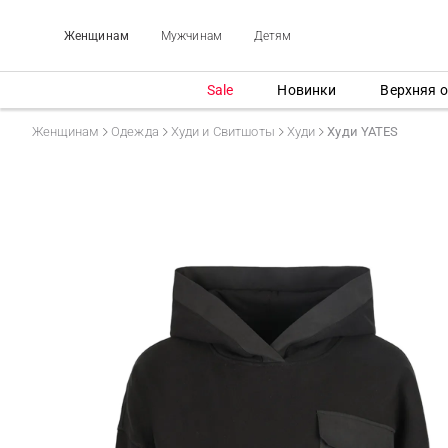
Женщинам
Мужчинам
Детям
Sale
Новинки
Верхняя 
Женщинам
Одежда
Худи и Свитшоты
Худи
Худи YATES