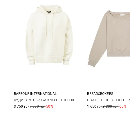
BARBOUR INTERNATIONAL
BREAD&BOXERS
8
10
12
S
ХУДИ B.INTL KATYA KNITTED HOODIE
СВИТШОТ OFF SHOULDER
3 750 грн
7 500 грн
-50%
1 650 грн
3 300 грн
-50%