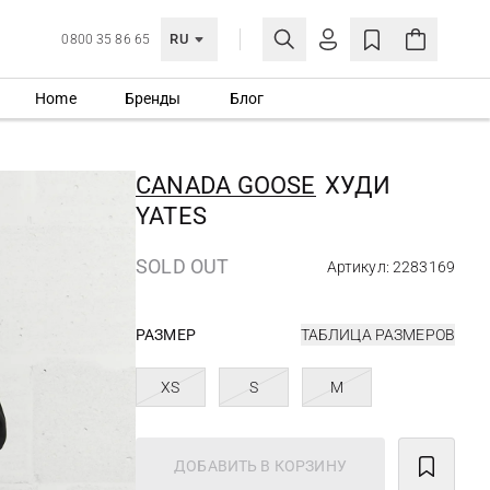
RU
0800 35 86 65
Home
Бренды
Блог
ЛИЧНЫЙ КАБИНЕТ
ВОЙТИ
CANADA GOOSE
ХУДИ
Еще не зарегистрированы?
YATES
СОЗДАТЬ УЧЕТНУЮ ЗАПИСЬ
SOLD OUT
Артикул: 2283169
РАЗМЕР
ТАБЛИЦА РАЗМЕРОВ
XS
S
M
ДОБАВИТЬ В КОРЗИНУ