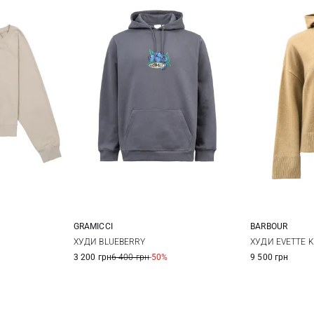
GRAMICCI
BARBOUR
S
M
L
XL
6
ХУДИ BLUEBERRY
ХУДИ EVETTE K
3 200 грн
6 400 грн
-50%
9 500 грн