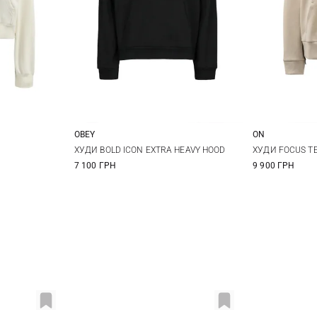
OBEY
ON
M
S
M
L
XL
XS
ХУДИ BOLD ICON EXTRA HEAVY HOOD
ХУДИ FOCUS T
7 100 ГРН
9 900 ГРН
XXL