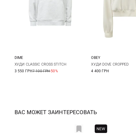
DIME
OBEY
XS
S
M
XS
S
ХУДИ CLASSIC CROSS STITCH
ХУДИ DOVE CROPPED
3 550 ГРН
7 100 ГРН
-50%
4 400 ГРН
ВАС МОЖЕТ ЗАИНТЕРЕСОВАТЬ