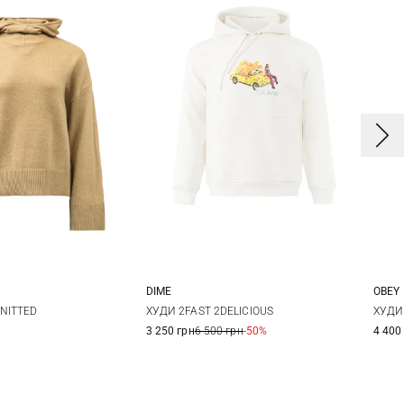
DIME
OBEY
8
10
12
XS
S
M
L
X
NITTED
ХУДИ 2FAST 2DELICIOUS
ХУДИ
3 250 грн
6 500 грн
-50%
4 400