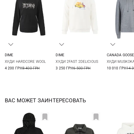
DIME
DIME
CANADA GOOS
S
M
L
XS
S
M
L
S
M
ХУДИ HARDCORE WOOL
ХУДИ 2FAST 2DELICIOUS
ХУДИ MUSKOK
4 200 ГРН
8 400 ГРН
3 250 ГРН
6 500 ГРН
10 010 ГРН
14 
ВАС МОЖЕТ ЗАИНТЕРЕСОВАТЬ