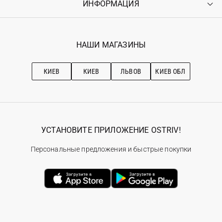
ИНФОРМАЦИЯ
Войти
Возврат
Регистрация
Гарантия
Мои заказы
Программа лояльности
Вакансии
Избранное
Наши магазини
НАШИ МАГАЗИНЫ
Ostriv Club+
Про OSTRIV
Подписка на новости
Рекомендации по уходу
КИЕВ
КИЕВ
ЛЬВОВ
КИЕВ ОБЛ
УСТАНОВИТЕ ПРИЛОЖЕНИЕ OSTRIV!
Персональные предложения и быстрые покупки