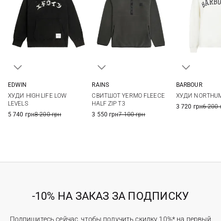
EDWIN
RAINS
BARBOUR
XS
S
M
L
S
M
L
8
10
ХУДИ HIGH LIFE LOW
СВИТШОТ YERMO FLEECE
ХУДИ NORTHU
XL
XXL
LEVELS
HALF ZIP T3
3 720 грн
6 200 
5 740 грн
8 200 грн
3 550 грн
7 100 грн
-10% НА ЗАКАЗ ЗА ПОДПИСКУ
Подпишитесь сейчас, чтобы получить скидку 10%* на первый