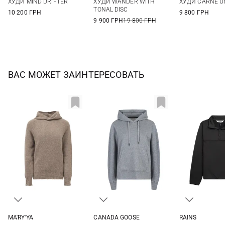
ХУДИ MIND DRIFTER
ХУДИ WANDER WITH
ХУДИ CARNE U
XL
TONAL DISC
10 200 ГРН
9 800 ГРН
9 900 ГРН
19 800 ГРН
ВАС МОЖЕТ ЗАИНТЕРЕСОВАТЬ
MA'RY'YA
CANADA GOOSE
RAINS
XS
S
M
S
M
S
M