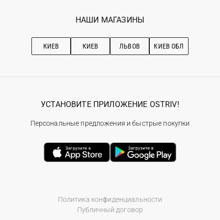
Программа лояльности
Вакансии
Избранное
Наши магазини
НАШИ МАГАЗИНЫ
Ostriv Club+
Про OSTRIV
Подписка на новости
Рекомендации по уходу
КИЕВ
КИЕВ
ЛЬВОВ
КИЕВ ОБЛ
УСТАНОВИТЕ ПРИЛОЖЕНИЕ OSTRIV!
Персональные предложения и быстрые покупки
Политика конфиденциальности
Публичный договор