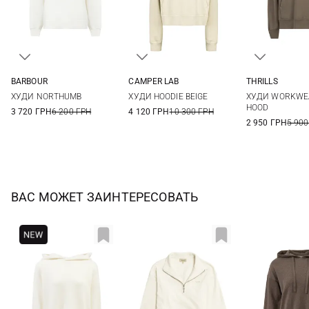
BARBOUR
CAMPER LAB
THRILLS
8
10
12
14
S
M
L
6
8
ХУДИ NORTHUMB
ХУДИ HOODIE BEIGE
ХУДИ WORKWE
HOOD
3 720 ГРН
6 200 ГРН
4 120 ГРН
10 300 ГРН
2 950 ГРН
5 900
ВАС МОЖЕТ ЗАИНТЕРЕСОВАТЬ