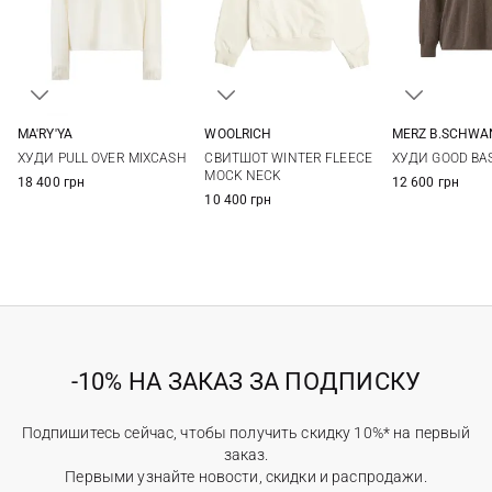
MA'RY'YA
WOOLRICH
MERZ B.SCHWA
XS
S
M
XS
S
M
L
XS
S
ХУДИ PULL OVER MIXCASH
СВИТШОТ WINTER FLEECE
ХУДИ GOOD BA
XL
MOCK NECK
18 400 грн
12 600 грн
10 400 грн
-10% НА ЗАКАЗ ЗА ПОДПИСКУ
Подпишитесь сейчас, чтобы получить скидку 10%* на первый
заказ.
Первыми узнайте новости, скидки и распродажи.