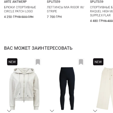
ARTE ANTWERP
SPLITS59
SPLITS59
XS
S
M
XS
S
M
L
XS
S
БРЮКИ СПОРТИВНЫЕ
ЛЕГГИНСЫ MIA RIGOR W/
СПОРТИВНЫЕ 
XL
CIRCLE PATCH LOGO
STRIPE
RAQUEL HIGH W
SUPPLEX FLAR
4 250 ГРН
8 500 ГРН
7 700 ГРН
4 480 ГРН
6 400
ВАС МОЖЕТ ЗАИНТЕРЕСОВАТЬ