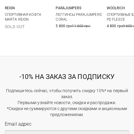
PARAJUMPERS
REIGN
WOOLRICH
XS
S
M
L
S
S
ЛЕГГИНСЫ PARAJUMPERS
СПОРТИВНАЯ КОФТА
СПОРТИВНЫЕ 
CORAL
MARTA REIGN
PD FLEECE
5 800 грн
11 600 грн
4 800 грн
9 600 
SOLD OUT
-10% НА ЗАКАЗ ЗА ПОДПИСКУ
Подпишитесь сейчас, чтобы получить скидку 10%* на первый
заказ.
Первыми узнайте новости, скидки и распродажи.
*Скидки не суммируются с другими скидками и акционными
предложениями.